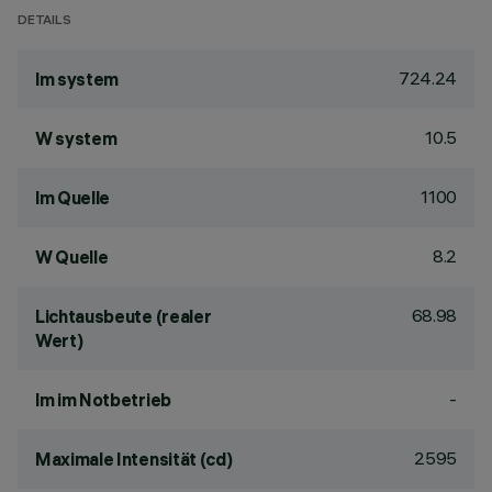
DETAILS
724.24
lm system
10.5
W system
1100
lm Quelle
8.2
W Quelle
68.98
Lichtausbeute (realer
Wert)
-
lm im Notbetrieb
2595
Maximale Intensität (cd)