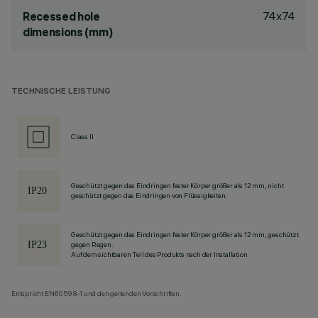
74x74
Recessed hole
dimensions (mm)
TECHNISCHE LEISTUNG
Class II
Geschützt gegen das Eindringen fester Körper größer als 12 mm, nicht
geschützt gegen das Eindringen von Flüssigkeiten.
Geschützt gegen das Eindringen fester Körper größer als 12 mm, geschützt
gegen Regen.
Auf dem sichtbaren Teil des Produkts nach der Installation
Entspricht EN60598-1 und den geltenden Vorschriften.