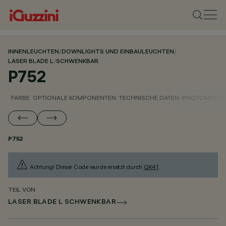
INNENLEUCHTEN
/
DOWNLIGHTS UND EINBAULEUCHTEN
/
LASER BLADE L
/
SCHWENKBAR
P752
FARBE
OPTIONALE KOMPONENTEN
TECHNISCHE DATEN
PHOTOMETRIS
P752
Achtung! Dieser Code wurde ersetzt durch
QK41
.
TEIL VON
LASER BLADE L SCHWENKBAR