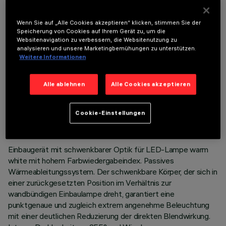
OPTIONALE KOMPONENTEN
Wenn Sie auf „Alle Cookies akzeptieren“ klicken, stimmen Sie der
Speicherung von Cookies auf Ihrem Gerät zu, um die
Websitenavigation zu verbessern, die Websitenutzung zu
analysieren und unsere Marketingbemühungen zu unterstützen.
Weitere Informationen
Alle ablehnen
Alle Cookies akzeptieren
TECHNISCHE DATEN
LETZTES UPDATE: 01.08.2026
Cookie-Einstellungen
BESCHREIBUNG
Einbaugerät mit schwenkbarer Optik für LED-Lampe warm
white mit hohem Farbwiedergabeindex. Passives
Wärmeableitungssystem. Der schwenkbare Körper, der sich in
einer zurückgesetzten Position im Verhältnis zur
wandbündigen Einbaulampe dreht, garantiert eine
punktgenaue und zugleich extrem angenehme Beleuchtung
mit einer deutlichen Reduzierung der direkten Blendwirkung.