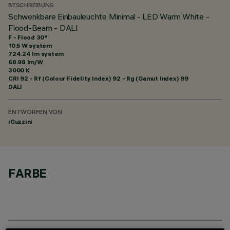
BESCHREIBUNG
Schwenkbare Einbauleuchte Minimal - LED Warm White -
Flood-Beam - DALI
F - Flood 30°
10.5 W system
724.24 lm system
68.98 lm/W
3000 K
CRI
92
- Rf (Colour Fidelity Index) 92 - Rg (Gamut Index) 99
DALI
ENTWORFEN VON
iGuzzini
FARBE