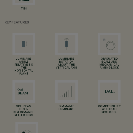
TISI
KEY FEATURES
LUMINAIRE
LUMINAIRE
GRADUATED
ANGLE
ROTATION
SCALE AND
RELATIVE TO
ABOUT THE
MECHANICAL
THE
VERTICAL AXIS
AIMING LOCK
HORIZONTAL
PLANE
OPTI BEAM
DIMMABLE
COMPATIBILITY
HIGH-
LUMINAIRE
WITH DALI
PERFORMANCE
PROTOCOL
REFLECTORS