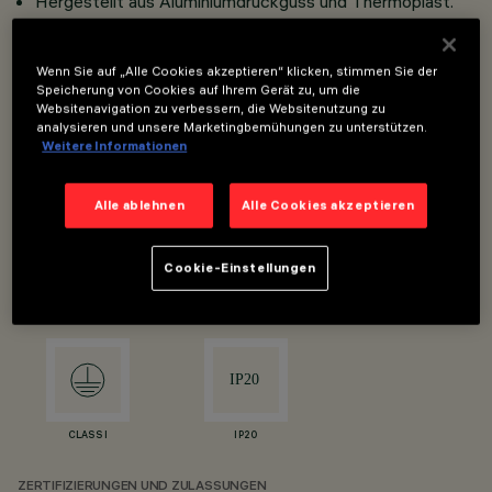
Hergestellt aus Aluminiumdruckguss und Thermoplast.
Austauschbare Opti Beam- Reflektoren mit hoher
Leuchtkraft und gleichmäßiger Beleuchtung.
Wenn Sie auf „Alle Cookies akzeptieren“ klicken, stimmen Sie der
Speicherung von Cookies auf Ihrem Gerät zu, um die
Versionen mit LED mit hoher Farbwiedergabe.
Websitenavigation zu verbessern, die Websitenutzung zu
analysieren und unsere Marketingbemühungen zu unterstützen.
Hoher Sehkomfort.
Weitere Informationen
Schwenkbarkeit von 90° und Rotation um 360°, mit
mechanischer Blockiervorrichtung.
Alle ablehnen
Alle Cookies akzeptieren
Passive Wärmeableitung.
Cookie-Einstellungen
SCHUTZKLASSEN
CLASS I
IP20
ZERTIFIZIERUNGEN UND ZULASSUNGEN