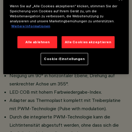
Wenn Sie auf „Alle Cookies akzeptieren“ klicken, stimmen Sie der
Speicherung von Cookies auf Ihrem Gerät zu, um die
Websitenavigation zu verbessern, die Websitenutzung zu
Installation an Schiene Filorail 48V (16A).
analysieren und unsere Marketingbemühungen zu unterstützen.
Miniaturisierter Strahler mit eingebautem, in den Adapter
Weitere Informationen
versenkten Treiber.
Werkzeugloser Anschluss des Adapters an Schiene.
Alle ablehnen
Alle Cookies akzeptieren
Strahlerkorpus aus Aluminiumdruckguss.
Hochauflösende Linsen aus Thermoplast. Hoher
Cookie-Einstellungen
Sehkomfort.
Neigung um 90° in horizontaler Ebene, Drehung auf
senkrechter Achse um 355°.
LED COB mit hohem Farbwiedergabe-Index.
Adapter aus Thermoplast komplett mit Treiberplatine
mit PWM-Technologie (Pulse with modulation).
Durch die integrierte PWM-Technologie kann die
Lichtintensität abgestuft werden, ohne dass sich die