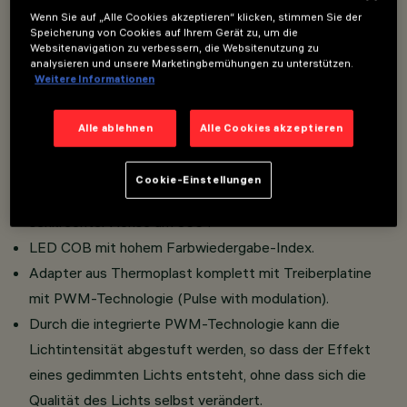
Installation an Schiene Filorail 48V (16A).
Wenn Sie auf „Alle Cookies akzeptieren“ klicken, stimmen Sie der
Speicherung von Cookies auf Ihrem Gerät zu, um die
Miniaturisierter Strahler mit eingebautem, in den Adapter
Websitenavigation zu verbessern, die Websitenutzung zu
analysieren und unsere Marketingbemühungen zu unterstützen.
versenkten Treiber.
Weitere Informationen
Werkzeugloser Anschluss des Adapters an Schiene.
Strahlerkorpus aus Aluminiumdruckguss.
Alle ablehnen
Alle Cookies akzeptieren
Hochauflösende Linsen aus Thermoplast. Hoher
Sehkomfort.
Cookie-Einstellungen
Neigung um 90° in horizontaler Ebene, Drehung auf
senkrechter Achse um 355°.
LED COB mit hohem Farbwiedergabe-Index.
Adapter aus Thermoplast komplett mit Treiberplatine
mit PWM-Technologie (Pulse with modulation).
Durch die integrierte PWM-Technologie kann die
Lichtintensität abgestuft werden, so dass der Effekt
eines gedimmten Lichts entsteht, ohne dass sich die
Qualität des Lichts selbst verändert.