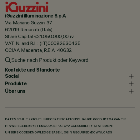
iGuzzini illuminazione S.p.A
Via Mariano Guzzini 37
62019 Recanati (Italy)
Share Capital €21.050.000,00 i.v.
VAT N. and R.I. : (IT)00082630435
CCIAA Macerata, R.E.A. 40632
Kontakte und Standorte
Social
Produkte
Über uns
DATENSCHUTZRICHTLINIE
CERTIFICATIONS
5 JAHRE PRODUKTGARANTIE
HINWEISGEBERSYSTEM
COOKIE POLICY
ACCESSIBILITY STATEMENT
UNSERE CODES
KNOWLEDGE BASE (LOGIN REQUIRED)
DOWNLOADS