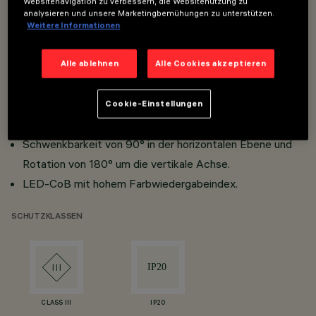
Websitenavigation zu verbessern, die Websitenutzung zu
Miniatur-Strahler mit DC/DCWandler, der versenkbar in
analysieren und unsere Marketingbemühungen zu unterstützen.
den Adapter integriert ist.
Weitere Informationen
Adapteranschluss-Schiene mit Schnellstecksystem.
Strahlergehäuse aus Aluminiumdruckguss.
Alle ablehnen
Alle Cookies akzeptieren
Hochaufl ösende optische Linsen aus
thermoplastischem Material.
Cookie-Einstellungen
Hoher Sehkomfort.
Schwenkbarkeit von 90° in der horizontalen Ebene und
Rotation von 180° um die vertikale Achse.
LED-CoB mit hohem Farbwiedergabeindex.
SCHUTZKLASSEN
CLASS III
IP20