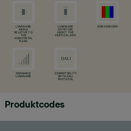
LUMINAIRE
LUMINAIRE
RGB VERSIONS
ANGLE
ROTATION
RELATIVE TO
ABOUT THE
THE
VERTICAL AXIS
HORIZONTAL
PLANE
DIMMABLE
COMPATIBILITY
LUMINAIRE
WITH DALI
PROTOCOL
Produktcodes