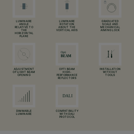
LUMINAIRE
LUMINAIRE
GRADUATED
ANGLE
ROTATION
SCALE AND
RELATIVE TO
ABOUT THE
MECHANICAL
THE
VERTICAL AXIS
AIMING LOCK
HORIZONTAL
PLANE
ADJUSTMENT
OPTI BEAM
INSTALLATION
OF LIGHT BEAM
HIGH-
WITHOUT
OPENING
PERFORMANCE
TOOLS
REFLECTORS
DIMMABLE
COMPATIBILITY
LUMINAIRE
WITH DALI
PROTOCOL