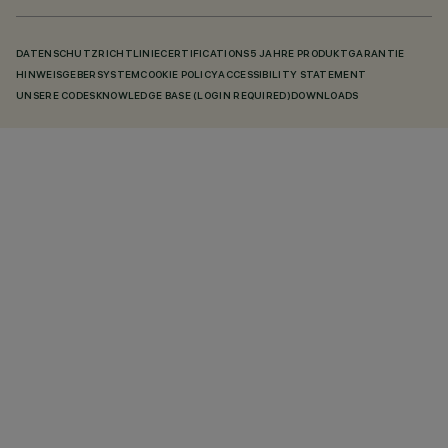
DATENSCHUTZRICHTLINIE
CERTIFICATIONS
5 JAHRE PRODUKTGARANTIE
HINWEISGEBERSYSTEM
COOKIE POLICY
ACCESSIBILITY STATEMENT
UNSERE CODES
KNOWLEDGE BASE (LOGIN REQUIRED)
DOWNLOADS