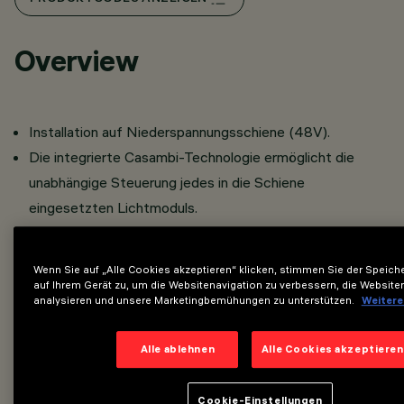
Overview
Installation auf Niederspannungsschiene (48V).
Die integrierte Casambi-Technologie ermöglicht die
unabhängige Steuerung jedes in die Schiene
eingesetzten Lichtmoduls.
Das Gerät kann über die Casambi App gesteuert werden,
die die Funktionen Ein/Aus, Dimmen und Szenenabruf
Wenn Sie auf „Alle Cookies akzeptieren“ klicken, stimmen Sie der Speic
ermöglicht.
auf Ihrem Gerät zu, um die Websitenavigation zu verbessern, die Website
analysieren und unsere Marketingbemühungen zu unterstützen.
Weitere
Die App ist im
und im
App Store
Google Play Store
erhältlich.
Alle ablehnen
Alle Cookies akzeptieren
Sie kann in das "Mesh“-Netzwerk des Systems
integriert werden, was die Verwaltung mehrerer Geräte
Cookie-Einstellungen