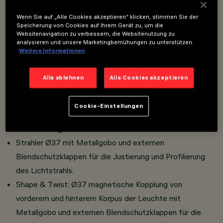
Overview
Wenn Sie auf „Alle Cookies akzeptieren“ klicken, stimmen Sie der
Speicherung von Cookies auf Ihrem Gerät zu, um die
Websitenavigation zu verbessern, die Websitenutzung zu
analysieren und unsere Marketingbemühungen zu unterstützen.
Installation an Schiene Filorail 48V (16A).
Weitere Informationen
Miniaturisierter Strahler mit eingebautem, in den Adapter
versenkten Treiber.
Alle ablehnen
Alle Cookies akzeptieren
Werkzeugloser Anschluss des Adapters an Schiene.
Strahlerkorpus aus Aluminiumdruckguss.
Cookie-Einstellungen
Strahler Ø19 mit Metallgobo und System zur manuellen
Fokussierung.
Strahler Ø37 mit Metallgobo und externen
Blendschutzklappen für die Justierung und Profilierung
des Lichtstrahls.
Shape & Twist: Ø37 magnetische Kopplung von
vorderem und hinterem Korpus der Leuchte mit
Metallgobo und externen Blendschutzklappen für die