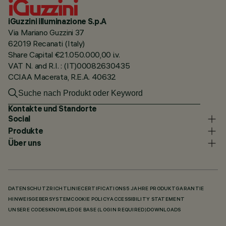
iGuzzini illuminazione S.p.A
Via Mariano Guzzini 37
62019 Recanati (Italy)
Share Capital €21.050.000,00 i.v.
VAT N. and R.I. : (IT)00082630435
CCIAA Macerata, R.E.A. 40632
Kontakte und Standorte
Social
Produkte
Über uns
DATENSCHUTZRICHTLINIE
CERTIFICATIONS
5 JAHRE PRODUKTGARANTIE
HINWEISGEBERSYSTEM
COOKIE POLICY
ACCESSIBILITY STATEMENT
UNSERE CODES
KNOWLEDGE BASE (LOGIN REQUIRED)
DOWNLOADS