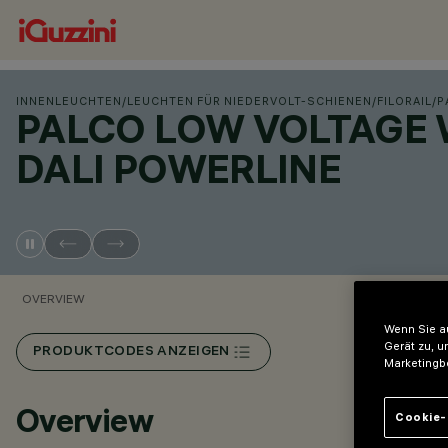
INNENLEUCHTEN
/
LEUCHTEN FÜR NIEDERVOLT-SCHIENEN
/
FILORAIL
/
P
PALCO LOW VOLTAGE W
DALI POWERLINE
OVERVIEW
Wenn Sie au
Gerät zu, u
PRODUKTCODES ANZEIGEN
Marketingb
Overview
Cookie-