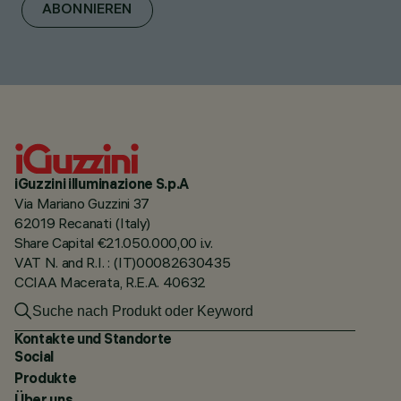
ABONNIEREN
iGuzzini illuminazione S.p.A
Via Mariano Guzzini 37
62019 Recanati (Italy)
Share Capital €21.050.000,00 i.v.
VAT N. and R.I. : (IT)00082630435
CCIAA Macerata, R.E.A. 40632
Kontakte und Standorte
Social
Produkte
Über uns