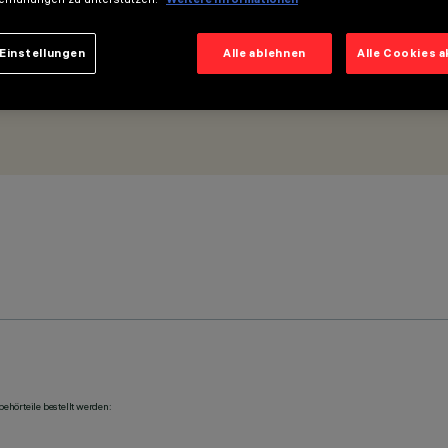
.2 - 12/24 Vdc 0.36 W - Für Blade R Ø 125 mm.
Einstellungen
Alle ablehnen
Alle Cookies 
ehörteile bestellt werden: