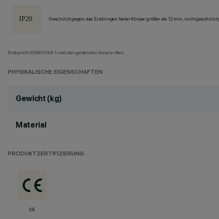
Geschützt gegen das Eindringen fester Körper größer als 12 mm, nicht geschützt
Entspricht EN60598-1 und den geltenden Vorschriften.
PHYSIKALISCHE EIGENSCHAFTEN
Gewicht (kg)
Material
PRODUKTZERTIFIZIERUNG
CE