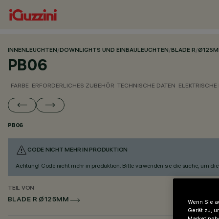
INNENLEUCHTEN
/
DOWNLIGHTS UND EINBAULEUCHTEN
/
BLADE R
/
Ø125
PB06
FARBE
ERFORDERLICHES ZUBEHÖR
TECHNISCHE DATEN
ELEKTRISCHE
PB06
CODE NICHT MEHR IN PRODUKTION
Achtung! Code nicht mehr in produktion. Bitte verwenden sie die suche, um die 
TEIL VON
BLADE R Ø125MM
Wenn Sie au
Gerät zu, u
Marketingb