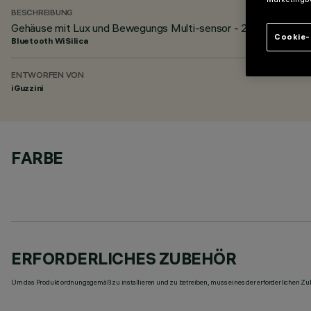
BESCHREIBUNG
Gehäuse mit Lux und Bewegungs Multi-sensor - 2.4 GHz BLE 4
Cookie-
Bluetooth WiSilica
ENTWORFEN VON
iGuzzini
FARBE
ERFORDERLICHES ZUBEHÖR
Um das Produkt ordnungsgemäß zu installieren und zu betreiben, muss eines der erforderlichen Zub