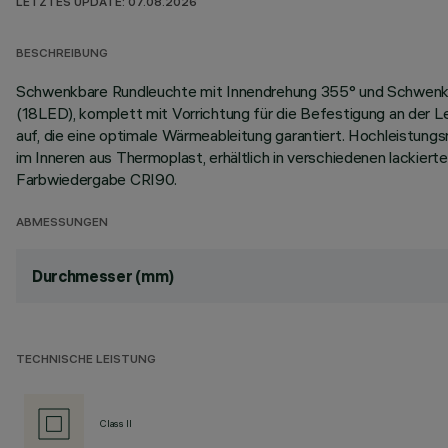
LETZTES UPDATE: 07.08.2026
BESCHREIBUNG
Schwenkbare Rundleuchte mit Innendrehung 355° und Schwenkbe
(18LED), komplett mit Vorrichtung für die Befestigung an der
auf, die eine optimale Wärmeableitung garantiert. Hochleistun
im Inneren aus Thermoplast, erhältlich in verschiedenen lackie
Farbwiedergabe CRI90.
ABMESSUNGEN
Durchmesser (mm)
TECHNISCHE LEISTUNG
Class II