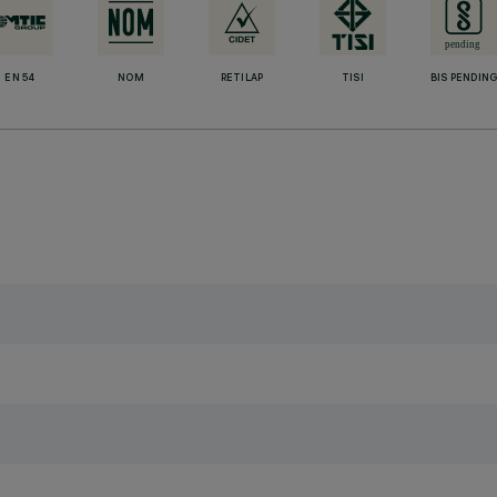
EN 54
NOM
RETILAP
TISI
BIS PENDIN