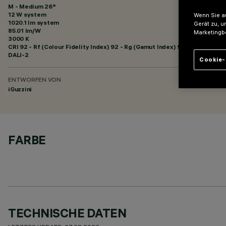
M - Medium 26°
12 W system
Wenn Sie au
1020.1 lm system
Gerät zu, u
85.01 lm/W
Marketingb
3000 K
CRI
92
- Rf (Colour Fidelity Index) 92 - Rg (Gamut Index) 99
DALI-2
Cookie-
ENTWORFEN VON
iGuzzini
FARBE
TECHNISCHE DATEN