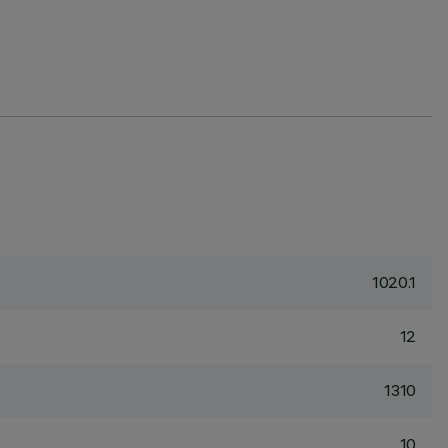
G
1020.1
12
1310
10