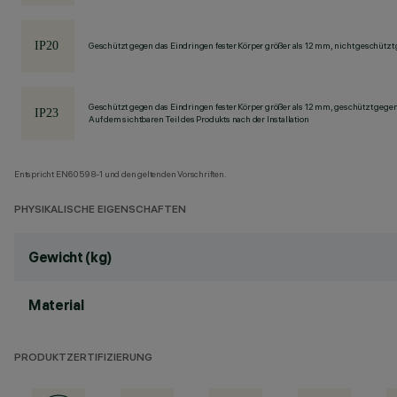
Geschützt gegen das Eindringen fester Körper größer als 12 mm, nicht geschützt
Geschützt gegen das Eindringen fester Körper größer als 12 mm, geschützt gege
Auf dem sichtbaren Teil des Produkts nach der Installation
Entspricht EN60598-1 und den geltenden Vorschriften.
PHYSIKALISCHE EIGENSCHAFTEN
Gewicht (kg)
Material
PRODUKTZERTIFIZIERUNG