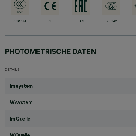
CCC S&E
CE
EAC
ENEC-03
PHOTOMETRISCHE DATEN
DETAILS
lm system
W system
lm Quelle
W Quelle