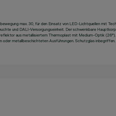
wegung max. 30, für den Einsatz von LED-Lichtquellen mit Tech
 Leuchte und DALI-Versorgungseinheit. Der schwenkbare Hauptkorp
gsreflektor aus metallisiertem Thermoplast mit Medium-Optik (26°)
rten oder metallbeschichteten Ausführungen. Schutzglas inbegriff