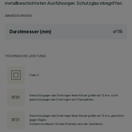
metallbeschichteten Ausführungen. Schutzglas inbegriffen.
ABMESSUNGEN
ø118
Durchmesser (mm)
TECHNISCHE LEISTUNG
Class II
Geschützt gegen das Eindringen fester Körper größer als 12 mm, nicht
geschützt gegen das Eindringen von Flüssigkeiten.
Geschützt gegen das Eindringen fester Körper größer als 12 mm, geschützt
gegen Regen.
Auf dem sichtbaren Teil des Produkts nach der Installation