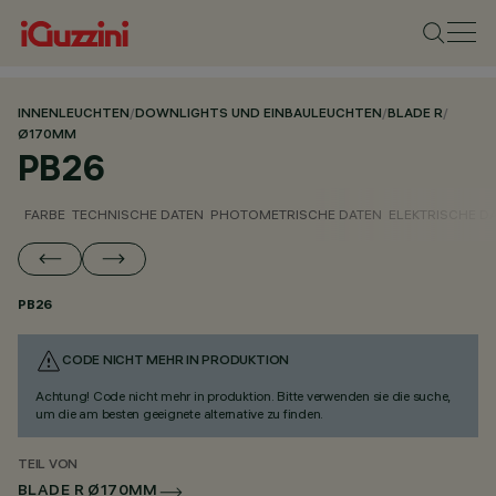
INNENLEUCHTEN
/
DOWNLIGHTS UND EINBAULEUCHTEN
/
BLADE R
/
Ø170MM
PB26
FARBE
TECHNISCHE DATEN
PHOTOMETRISCHE DATEN
ELEKTRISCHE D
PB26
CODE NICHT MEHR IN PRODUKTION
Achtung! Code nicht mehr in produktion. Bitte verwenden sie die suche,
um die am besten geeignete alternative zu finden.
TEIL VON
BLADE R Ø170MM