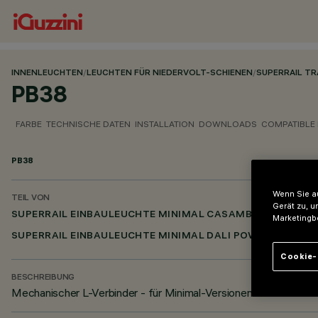
INNENLEUCHTEN
/
LEUCHTEN FÜR NIEDERVOLT-SCHIENEN
/
SUPERRAIL T
PB38
FARBE
TECHNISCHE DATEN
INSTALLATION
DOWNLOADS
COMPATIBLE
PB38
Wenn Sie au
TEIL VON
Gerät zu, u
SUPERRAIL EINBAULEUCHTE MINIMAL CASAMBI
Marketingb
SUPERRAIL EINBAULEUCHTE MINIMAL DALI POWERLINE
Cookie-
BESCHREIBUNG
Mechanischer L-Verbinder - für Minimal-Versionen