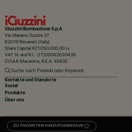
iGuzzini illuminazione S.p.A
Via Mariano Guzzini 37
62019 Recanati (Italy)
Share Capital €21.050.000,00 i.v.
VAT N. and R.I. : (IT)00082630435
CCIAA Macerata, R.E.A. 40632
Kontakte und Standorte
Social
Produkte
Über uns
ZU FAVORITEN HINZUFÜGEN
SAVE
DATENSCHUTZRICHTLINIE
CERTIFICATIONS
5 JAHRE PRODUKTGARANTIE
HINWEI