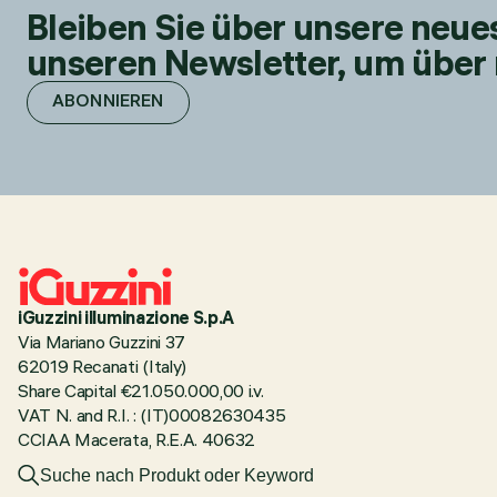
Bleiben Sie über unsere neu
unseren Newsletter, um über 
ABONNIEREN
iGuzzini illuminazione S.p.A
Via Mariano Guzzini 37
62019 Recanati (Italy)
Share Capital €21.050.000,00 i.v.
VAT N. and R.I. : (IT)00082630435
CCIAA Macerata, R.E.A. 40632