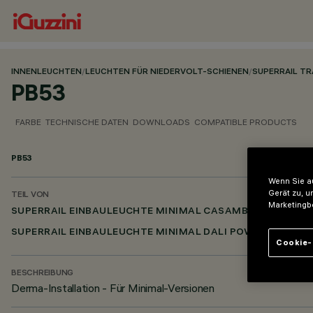
INNENLEUCHTEN
/
LEUCHTEN FÜR NIEDERVOLT-SCHIENEN
/
SUPERRAIL T
PB53
FARBE
TECHNISCHE DATEN
DOWNLOADS
COMPATIBLE PRODUCTS
PB53
Wenn Sie au
Gerät zu, u
TEIL VON
Marketingb
SUPERRAIL EINBAULEUCHTE MINIMAL CASAMBI
SUPERRAIL EINBAULEUCHTE MINIMAL DALI POWERLINE
Cookie-
BESCHREIBUNG
Derma-Installation - Für Minimal-Versionen