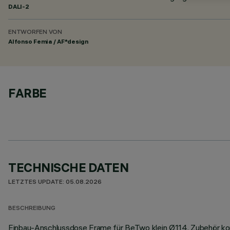
DALI-2
ENTWORFEN VON
Alfonso Femia / AF*design
FARBE
TECHNISCHE DATEN
LETZTES UPDATE: 05.08.2026
BESCHREIBUNG
Einbau-Anschlussdose Frame für BeTwo klein Ø114. Zubehör komp