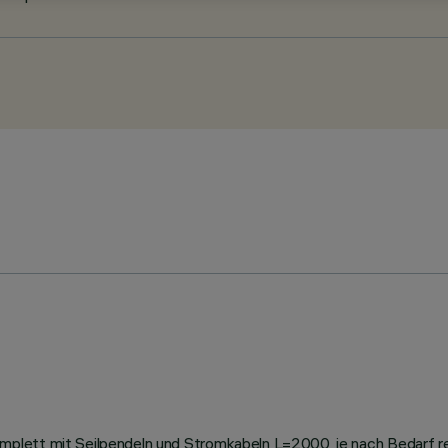
lett mit Seilpendeln und Stromkabeln L=2000, je nach Bedarf reg