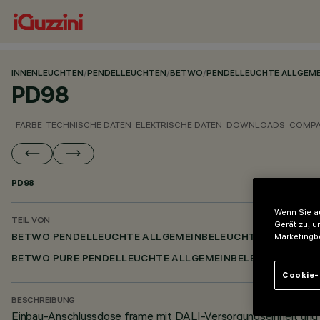
INNENLEUCHTEN
/
PENDELLEUCHTEN
/
BETWO
/
PENDELLEUCHTE ALLGEM
PD98
FARBE
TECHNISCHE DATEN
ELEKTRISCHE DATEN
DOWNLOADS
COMPA
PD98
Wenn Sie au
TEIL VON
Gerät zu, u
Marketingb
BETWO PENDELLEUCHTE ALLGEMEINBELEUCHTUNG
BETWO PURE PENDELLEUCHTE ALLGEMEINBELEUCHTUNG
Cookie-
BESCHREIBUNG
Einbau-Anschlussdose frame mit DALI-Versorgungseinheit und 