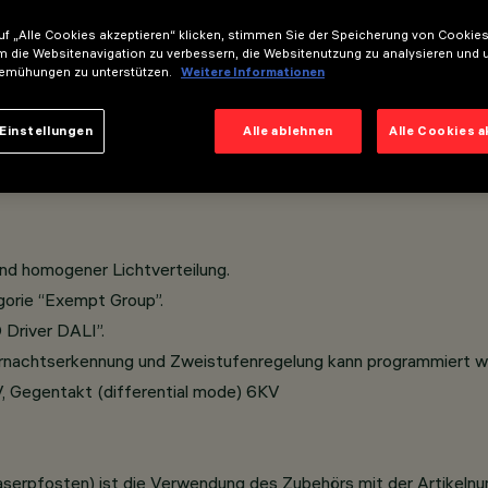
f „Alle Cookies akzeptieren“ klicken, stimmen Sie der Speicherung von Cookies
anschluss.
m die Websitenavigation zu verbessern, die Websitenutzung zu analysieren und 
emühungen zu unterstützen.
Weitere Informationen
gehärtetes Natrium- Kalzium- Abschlussglas, mit einer Stärke 
oder Doppelanordnung für Maste mit ø 60/76/102/120 mm, Dre
Einstellungen
Alle ablehnen
Alle Cookies 
henmaste mit Durchmessern von ø 46 bis ø 76 mm.
nd homogener Lichtverteilung.
gorie “Exempt Group”.
Driver DALI”.
ernachtserkennung und Zweistufenregelung kann programmiert w
 Gegentakt (differential mode) 6KV
Glasfaserpfosten) ist die Verwendung des Zubehörs mit der Arti