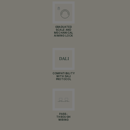
GRADUATED
SCALE AND
MECHANICAL
AIMING LOCK
COMPATIBILITY
WITH DALI
PROTOCOL
PASS-
THROUGH
WIRING