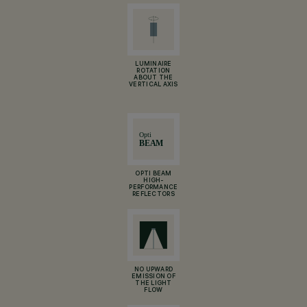
LUMINAIRE
ROTATION
ABOUT THE
VERTICAL AXIS
OPTI BEAM
HIGH-
PERFORMANCE
REFLECTORS
NO UPWARD
EMISSION OF
THE LIGHT
FLOW