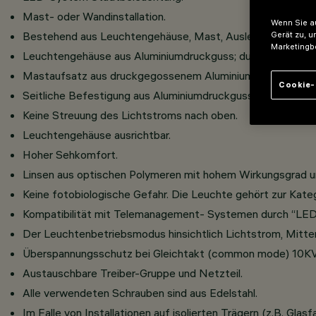
Mast- oder Wandinstallation.
Wenn Sie au
Bestehend aus Leuchtengehäuse, Mast, Ausleger und Mast
Gerät zu, u
Marketingb
Leuchtengehäuse aus Aluminiumdruckguss; durchsichtiges, 
Mastaufsatz aus druckgegossenem Aluminium zur Einzel- 
Cookie-
Seitliche Befestigung aus Aluminiumdruckguss für Peitsc
Keine Streuung des Lichtstroms nach oben.
Leuchtengehäuse ausrichtbar.
Hoher Sehkomfort.
Linsen aus optischen Polymeren mit hohem Wirkungsgrad u
Keine fotobiologische Gefahr. Die Leuchte gehört zur Kate
Kompatibilität mit Telemanagement- Systemen durch “LED 
Der Leuchtenbetriebsmodus hinsichtlich Lichtstrom, Mitt
Überspannungsschutz bei Gleichtakt (common mode) 10KV,
Austauschbare Treiber-Gruppe und Netzteil.
Alle verwendeten Schrauben sind aus Edelstahl.
Im Falle von Installationen auf isolierten Trägern (z.B. 