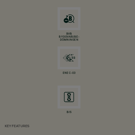
BVB
BYGGVARUBE-
DÖMNINGEN
ENEC-03
BIS
KEY FEATURES