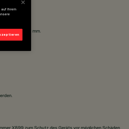
 auf Ihrem
unsere
von 5 mm.
ifach ø 102/120 mm.
akzeptieren
erden.
kelnummer X899 zum Schutz des Geräts vor möglichen Schäden