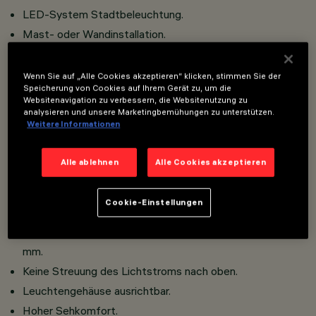
LED-System Stadtbeleuchtung.
Mast- oder Wandinstallation.
Bestehend aus Leuchtengehäuse, Mast, Ausleger und
Mastanschluss.
Wenn Sie auf „Alle Cookies akzeptieren“ klicken, stimmen Sie der
Speicherung von Cookies auf Ihrem Gerät zu, um die
Leuchtengehäuse aus Aluminiumdruckguss;
Websitenavigation zu verbessern, die Websitenutzung zu
durchsichtiges, gehärtetes Natrium- Kalzium-
analysieren und unsere Marketingbemühungen zu unterstützen.
Weitere Informationen
Abschlussglas, mit einer Stärke von 5 mm.
Mastaufsatz aus druckgegossenem Aluminium zur
Alle ablehnen
Alle Cookies akzeptieren
Einzel- oder Doppelanordnung für Maste mit ø
60/76/102/120 mm, Dreifach ø 102/120 mm.
Cookie-Einstellungen
Seitliche Befestigung aus Aluminiumdruckguss für
Peitschenmaste mit Durchmessern von ø 46 bis ø 76
mm.
Keine Streuung des Lichtstroms nach oben.
Leuchtengehäuse ausrichtbar.
Hoher Sehkomfort.