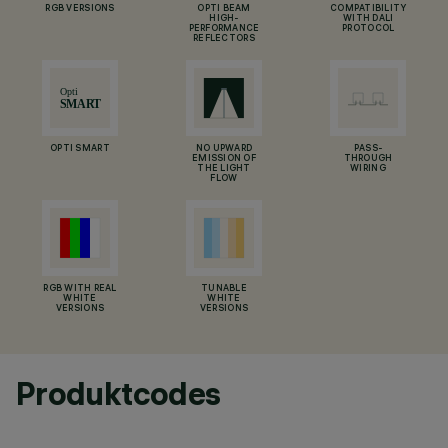
RGB VERSIONS
OPTI BEAM
COMPATIBILITY
HIGH-
WITH DALI
PERFORMANCE
PROTOCOL
REFLECTORS
OPTI SMART
NO UPWARD
PASS-
EMISSION OF
THROUGH
THE LIGHT
WIRING
FLOW
RGB WITH REAL
TUNABLE
WHITE
WHITE
VERSIONS
VERSIONS
Produktcodes