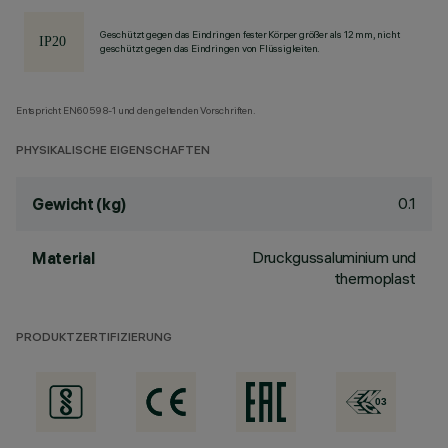
Geschützt gegen das Eindringen fester Körper größer als 12 mm, nicht
geschützt gegen das Eindringen von Flüssigkeiten.
Entspricht EN60598-1 und den geltenden Vorschriften.
PHYSIKALISCHE EIGENSCHAFTEN
0.1
Gewicht (kg)
Druckgussaluminium und
Material
thermoplast
PRODUKTZERTIFIZIERUNG