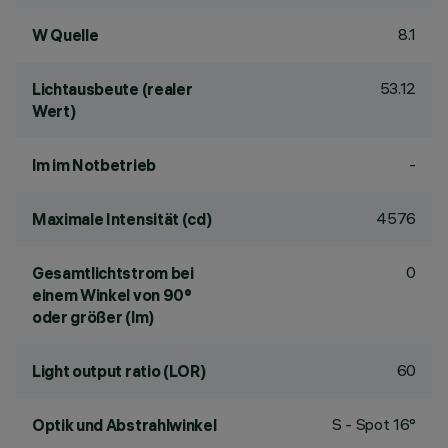
8.1
W Quelle
53.12
Lichtausbeute (realer
Wert)
-
lm im Notbetrieb
4576
Maximale Intensität (cd)
0
Gesamtlichtstrom bei
einem Winkel von 90°
oder größer (lm)
60
Light output ratio (LOR)
S - Spot 16°
Optik und Abstrahlwinkel