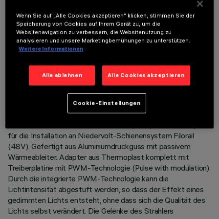
Wenn Sie auf „Alle Cookies akzeptieren“ klicken, stimmen Sie der
Speicherung von Cookies auf Ihrem Gerät zu, um die
Websitenavigation zu verbessern, die Websitenutzung zu
analysieren und unsere Marketingbemühungen zu unterstützen.
Weitere Informationen
TECHNISCHE DATEN
Alle ablehnen
Alle Cookies akzeptieren
LETZTES UPDATE: 03.08.2026
Cookie-Einstellungen
BESCHREIBUNG
Schwenkbarer miniaturisierter Strahler, komplett mit Adapter
für die Installation an Niedervolt-Schienensystem Filorail
(48V). Gefertigt aus Aluminiumdruckguss mit passivem
Wärmeableiter. Adapter aus Thermoplast komplett mit
Treiberplatine mit PWM-Technologie (Pulse with modulation).
Durch die integrierte PWM-Technologie kann die
Lichtintensität abgestuft werden, so dass der Effekt eines
gedimmten Lichts entsteht, ohne dass sich die Qualität des
Lichts selbst verändert. Die Gelenke des Strahlers