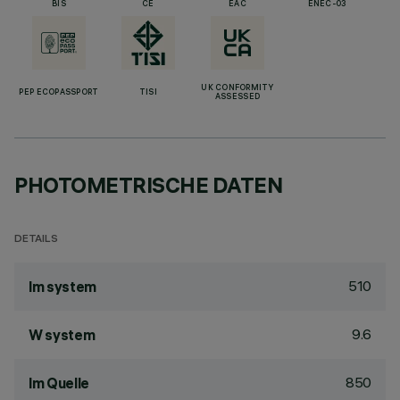
BIS
CE
EAC
ENEC-03
UK CONFORMITY
PEP ECOPASSPORT
TISI
ASSESSED
PHOTOMETRISCHE DATEN
DETAILS
510
lm system
9.6
W system
850
lm Quelle