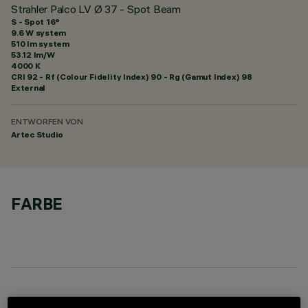
Strahler Palco LV Ø 37 - Spot Beam
S - Spot 16°
9.6 W system
510 lm system
53.12 lm/W
4000 K
CRI
92
- Rf (Colour Fidelity Index) 90 - Rg (Gamut Index) 98
External
ENTWORFEN VON
Artec Studio
FARBE
OPTIONALE KOMPONENTEN