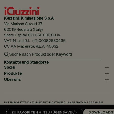
iGuzzini illuminazione S.p.A
Via Mariano Guzzini 37
62019 Recanati (Italy)
Share Capital €21.050.000,00 i.v.
VAT N. and R.I. : (IT)00082630435
CCIAA Macerata, R.E.A. 40632
Kontakte und Standorte
Social
Produkte
Über uns
DATENSCHUTZRICHTLINIE
CERTIFICATIONS
5 JAHRE PRODUKTGARANTIE
HINWEISGEBERSYSTEM
COOKIE POLICY
ACCESSIBILITY STATEMENT
ZU FAVORITEN HINZUFÜGEN
SAVE
DOWNLOADS
UNSERE CODES
KNOWLEDGE BASE (LOGIN REQUIRED)
DOWNLOADS