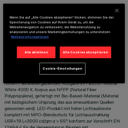
Wenn Sie auf „Alle Cookies akzeptieren“ klicken, stimmen Sie der
Speicherung von Cookies auf Ihrem Gerät zu, um die
Websitenavigation zu verbessern, die Websitenutzung zu
analysieren und unsere Marketingbemühungen zu unterstützen.
TECHNISCHE DATEN
Weitere Informationen
LETZTES UPDATE: 06.08.2026
Alle ablehnen
Alle Cookies akzeptieren
BESCHREIBUNG
Cookie-Einstellungen
Leuchtkörper 596 x 596 mm für Pendel- oder
Aufsatzinstallation auf Modulraster - LED-Leuchtquellen mit
hohem Farbwiedergabeindex; Ausgabe im Farbton Neutral
White 4000 K. Korpus aus NFPP (Natural Fiber
Polypropylene), gefertigt mit Bio-Based-Material (Material
mit biologischem Ursprung, das aus erneuerbaren Quellen
gewonnen wird). LED-Produkt mit hoher Lichtausbeute
komplett mit MPO-Blendschutz für Lichtausstrahlung
UGR<19 L<3000 cd/qm α > 65°, konform zur Vorschrift EN
12464-1 für die Verwendung in Räumen mit