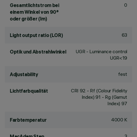
0
Gesamtlichtstrom bei
einem Winkel von 90°
oder größer (lm)
63
Light output ratio (LOR)
UGR - Luminance control
Optik und Abstrahlwinkel
UGR<19
fest
Adjustability
CRI
92
- Rf (Colour Fidelity
Lichtfarbqualität
Index) 91 - Rg (Gamut
Index) 97
4000 K
Farbtemperatur
3
MacAdam Step