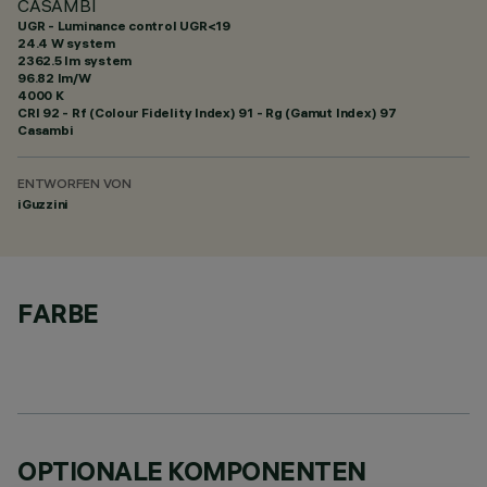
CASAMBI
UGR - Luminance control UGR<19
24.4 W system
2362.5 lm system
96.82 lm/W
4000 K
CRI
92
- Rf (Colour Fidelity Index) 91 - Rg (Gamut Index) 97
Casambi
ENTWORFEN VON
iGuzzini
FARBE
OPTIONALE KOMPONENTEN