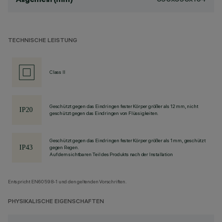
TECHNISCHE LEISTUNG
Class II
Geschützt gegen das Eindringen fester Körper größer als 12 mm, nicht
geschützt gegen das Eindringen von Flüssigkeiten.
Geschützt gegen das Eindringen fester Körper größer als 1 mm, geschützt
gegen Regen.
Auf dem sichtbaren Teil des Produkts nach der Installation
Entspricht EN60598-1 und den geltenden Vorschriften.
PHYSIKALISCHE EIGENSCHAFTEN