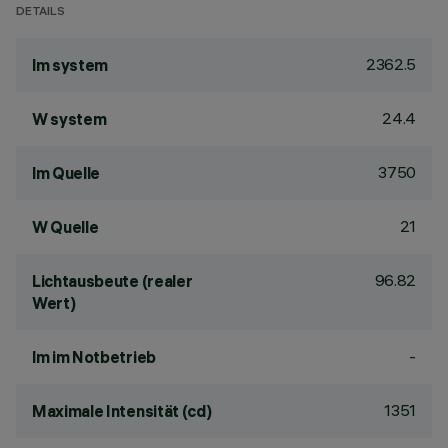
DETAILS
2362.5
lm system
24.4
W system
3750
lm Quelle
21
W Quelle
96.82
Lichtausbeute (realer
Wert)
-
lm im Notbetrieb
1351
Maximale Intensität (cd)