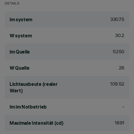
DETAILS
3307.5
lm system
30.2
W system
5250
lm Quelle
26
W Quelle
109.52
Lichtausbeute (realer
Wert)
-
lm im Notbetrieb
1891
Maximale Intensität (cd)