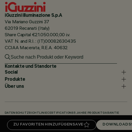
iGuzzini illuminazione S.p.A
Via Mariano Guzzini 37
62019 Recanati (Italy)
Share Capital €21.050.000,00 i.v.
VAT N. and R.I. : (IT)00082630435
CCIAA Macerata, R.E.A. 40632
Kontakte und Standorte
Social
Produkte
Über uns
DATENSCHUTZRICHTLINIE
CERTIFICATIONS
5 JAHRE PRODUKTGARANTIE
HINWEISGEBERSYSTEM
COOKIE POLICY
ACCESSIBILITY STATEMENT
ZU FAVORITEN HINZUFÜGEN
SAVE
DOWNLOADS
UNSERE CODES
KNOWLEDGE BASE (LOGIN REQUIRED)
DOWNLOADS