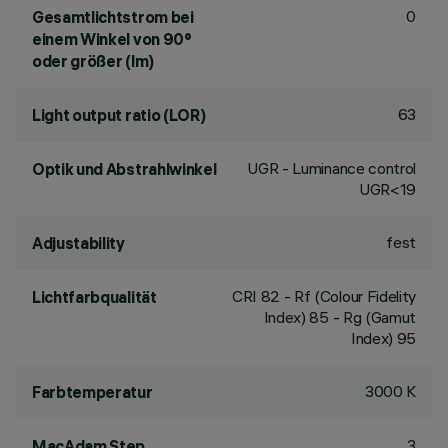
0
Gesamtlichtstrom bei
einem Winkel von 90°
oder größer (lm)
63
Light output ratio (LOR)
UGR - Luminance control
Optik und Abstrahlwinkel
UGR<19
fest
Adjustability
CRI
82
- Rf (Colour Fidelity
Lichtfarbqualität
Index) 85 - Rg (Gamut
Index) 95
3000 K
Farbtemperatur
3
MacAdam Step