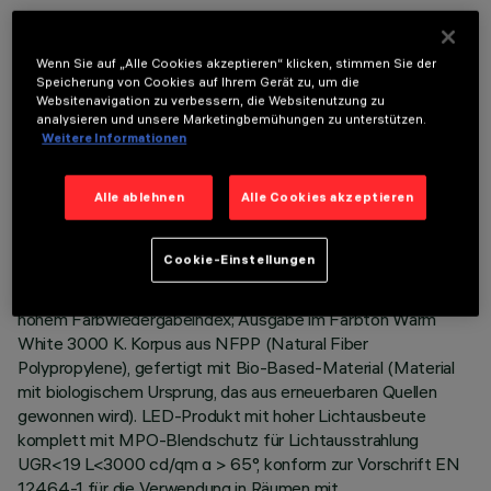
Wenn Sie auf „Alle Cookies akzeptieren“ klicken, stimmen Sie der
Speicherung von Cookies auf Ihrem Gerät zu, um die
Websitenavigation zu verbessern, die Websitenutzung zu
analysieren und unsere Marketingbemühungen zu unterstützen.
TECHNISCHE DATEN
Weitere Informationen
LETZTES UPDATE: 06.08.2026
Alle ablehnen
Alle Cookies akzeptieren
BESCHREIBUNG
Cookie-Einstellungen
Leuchtkörper 596 x 596 mm für Pendel- oder
Aufsatzinstallation auf Modulraster - LED-Leuchtquellen mit
hohem Farbwiedergabeindex; Ausgabe im Farbton Warm
White 3000 K. Korpus aus NFPP (Natural Fiber
Polypropylene), gefertigt mit Bio-Based-Material (Material
mit biologischem Ursprung, das aus erneuerbaren Quellen
gewonnen wird). LED-Produkt mit hoher Lichtausbeute
komplett mit MPO-Blendschutz für Lichtausstrahlung
UGR<19 L<3000 cd/qm α > 65°, konform zur Vorschrift EN
12464-1 für die Verwendung in Räumen mit