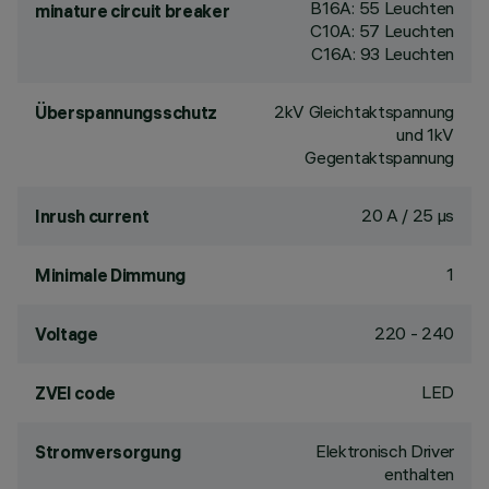
B16A: 55 Leuchten
minature circuit breaker
C10A: 57 Leuchten
C16A: 93 Leuchten
2kV Gleichtaktspannung
Überspannungsschutz
und 1kV
Gegentaktspannung
20 A / 25 µs
Inrush current
1
Minimale Dimmung
220 - 240
Voltage
LED
ZVEI code
Elektronisch Driver
Stromversorgung
enthalten