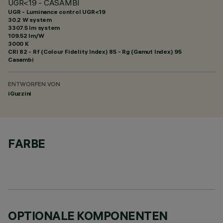
UGR<19 - CASAMBI
UGR - Luminance control UGR<19
30.2 W system
3307.5 lm system
109.52 lm/W
3000 K
CRI
82
- Rf (Colour Fidelity Index) 85 - Rg (Gamut Index) 95
Casambi
ENTWORFEN VON
iGuzzini
FARBE
OPTIONALE KOMPONENTEN