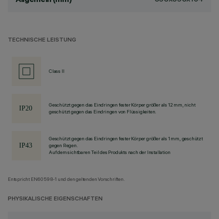
TECHNISCHE LEISTUNG
Class II
Geschützt gegen das Eindringen fester Körper größer als 12 mm, nicht
geschützt gegen das Eindringen von Flüssigkeiten.
Geschützt gegen das Eindringen fester Körper größer als 1 mm, geschützt
gegen Regen.
Auf dem sichtbaren Teil des Produkts nach der Installation
Entspricht EN60598-1 und den geltenden Vorschriften.
PHYSIKALISCHE EIGENSCHAFTEN