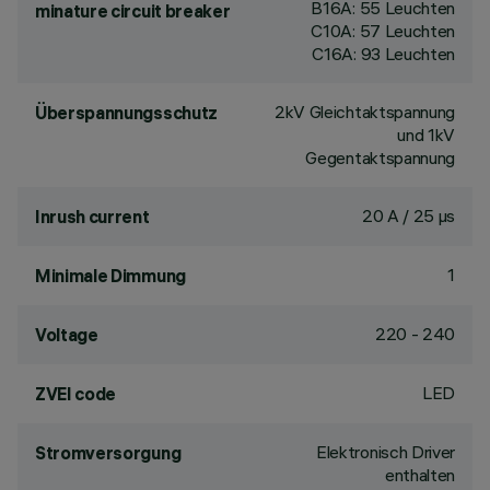
B16A: 55 Leuchten
minature circuit breaker
C10A: 57 Leuchten
C16A: 93 Leuchten
2kV Gleichtaktspannung
Überspannungsschutz
und 1kV
Gegentaktspannung
20 A / 25 µs
Inrush current
1
Minimale Dimmung
220 - 240
Voltage
LED
ZVEI code
Elektronisch Driver
Stromversorgung
enthalten