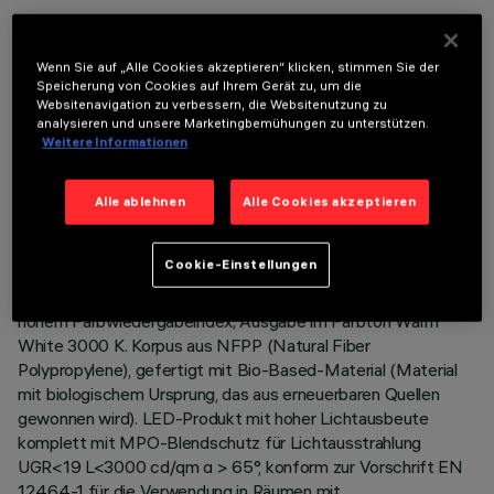
Wenn Sie auf „Alle Cookies akzeptieren“ klicken, stimmen Sie der
Speicherung von Cookies auf Ihrem Gerät zu, um die
Websitenavigation zu verbessern, die Websitenutzung zu
analysieren und unsere Marketingbemühungen zu unterstützen.
TECHNISCHE DATEN
Weitere Informationen
LETZTES UPDATE: 06.08.2026
Alle ablehnen
Alle Cookies akzeptieren
BESCHREIBUNG
Cookie-Einstellungen
Leuchtkörper 596 x 596 mm für Pendel- oder
Aufsatzinstallation auf Modulraster - LED-Leuchtquellen mit
hohem Farbwiedergabeindex; Ausgabe im Farbton Warm
White 3000 K. Korpus aus NFPP (Natural Fiber
Polypropylene), gefertigt mit Bio-Based-Material (Material
mit biologischem Ursprung, das aus erneuerbaren Quellen
gewonnen wird). LED-Produkt mit hoher Lichtausbeute
komplett mit MPO-Blendschutz für Lichtausstrahlung
UGR<19 L<3000 cd/qm α > 65°, konform zur Vorschrift EN
12464-1 für die Verwendung in Räumen mit