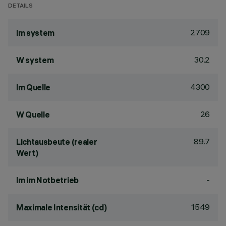
DETAILS
2709
lm system
30.2
W system
4300
lm Quelle
26
W Quelle
89.7
Lichtausbeute (realer
Wert)
-
lm im Notbetrieb
1549
Maximale Intensität (cd)