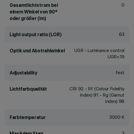
0
Gesamtlichtstrom bei
einem Winkel von 90°
oder größer (lm)
63
Light output ratio (LOR)
UGR - Luminance control
Optik und Abstrahlwinkel
UGR<19
fest
Adjustability
CRI
92
- Rf (Colour Fidelity
Lichtfarbqualität
Index) 91 - Rg (Gamut
Index) 98
3000 K
Farbtemperatur
3
MacAdam Step