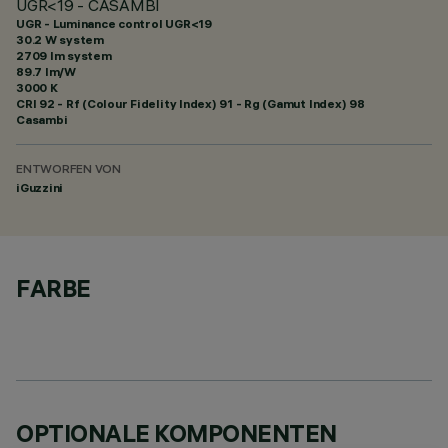
UGR<19 - CASAMBI
UGR - Luminance control UGR<19
30.2 W system
2709 lm system
89.7 lm/W
3000 K
CRI
92
- Rf (Colour Fidelity Index) 91 - Rg (Gamut Index) 98
Casambi
ENTWORFEN VON
iGuzzini
FARBE
OPTIONALE KOMPONENTEN