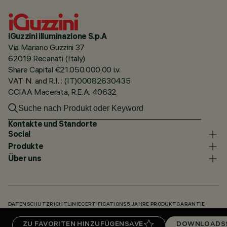
iGuzzini illuminazione S.p.A
Via Mariano Guzzini 37
62019 Recanati (Italy)
Share Capital €21.050.000,00 i.v.
VAT N. and R.I. : (IT)00082630435
CCIAA Macerata, R.E.A. 40632
Kontakte und Standorte
Social
Produkte
Über uns
DATENSCHUTZRICHTLINIE
CERTIFICATIONS
5 JAHRE PRODUKTGARANTIE
HINWEISGEBERSYSTEM
COOKIE POLICY
ACCESSIBILITY STATEMENT
ZU FAVORITEN HINZUFÜGEN
SAVE
DOWNLOADS
UNSERE CODES
KNOWLEDGE BASE (LOGIN REQUIRED)
DOWNLOADS