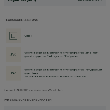
TECHNISCHE LEISTUNG
Class II
Geschützt gegen das Eindringen fester Körper größer als 12 mm, nicht
geschützt gegen das Eindringen von Flüssigkeiten.
Geschützt gegen das Eindringen fester Körper größer als 1 mm, geschützt
gegen Regen.
Auf dem sichtbaren Teil des Produkts nach der Installation
Entspricht EN60598-1 und den geltenden Vorschriften.
PHYSIKALISCHE EIGENSCHAFTEN