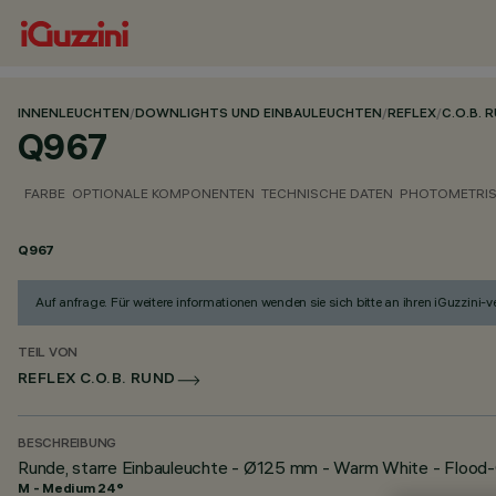
INNENLEUCHTEN
/
DOWNLIGHTS UND EINBAULEUCHTEN
/
REFLEX
/
C.O.B. 
Q967
FARBE
OPTIONALE KOMPONENTEN
TECHNISCHE DATEN
PHOTOMETRIS
Q967
Auf anfrage. Für weitere informationen wenden sie sich bitte an ihren iGuzzini-ver
TEIL VON
REFLEX C.O.B. RUND
BESCHREIBUNG
Runde, starre Einbauleuchte - Ø125 mm - Warm White - Flood
M - Medium 24°