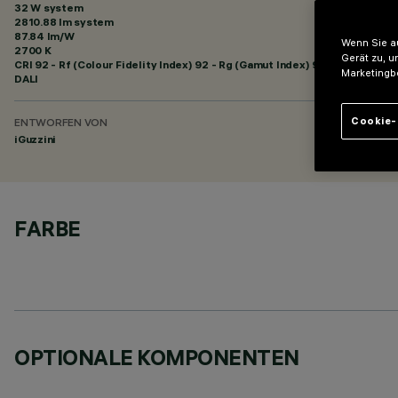
32 W system
2810.88 lm system
87.84 lm/W
Wenn Sie au
2700 K
Gerät zu, u
CRI
92
- Rf (Colour Fidelity Index) 92 - Rg (Gamut Index) 99
Marketingb
DALI
Cookie-
ENTWORFEN VON
iGuzzini
FARBE
OPTIONALE KOMPONENTEN