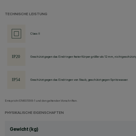
TECHNISCHE LEISTUNG
Class II
Geschützt gegen das Eindringen fester Körper größer als 12 mm, nicht geschützt
Geschützt gegen das Eindringen von Staub, geschützt gegen Spritzwasser.
Entspricht EN60598-1 und den geltenden Vorschriften.
PHYSIKALISCHE EIGENSCHAFTEN
Gewicht (kg)