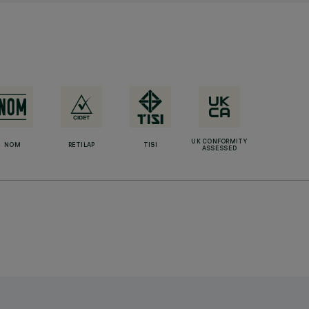
UK CONFORMITY
NOM
RETILAP
TISI
ASSESSED