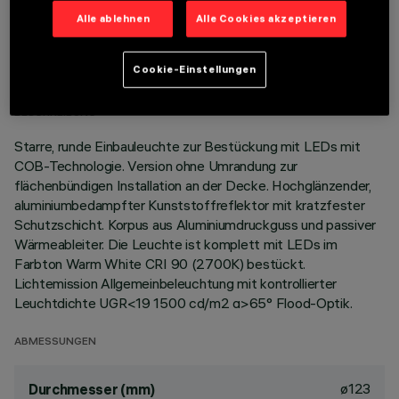
Alle ablehnen
Alle Cookies akzeptieren
TECHNISCHE DATEN
LETZTES UPDATE: 01.08.2026
Cookie-Einstellungen
BESCHREIBUNG
Starre, runde Einbauleuchte zur Bestückung mit LEDs mit
COB-Technologie. Version ohne Umrandung zur
flächenbündigen Installation an der Decke. Hochglänzender,
aluminiumbedampfter Kunststoffreflektor mit kratzfester
Schutzschicht. Korpus aus Aluminiumdruckguss und passiver
Wärmeableiter. Die Leuchte ist komplett mit LEDs im
Farbton Warm White CRI 90 (2700K) bestückt.
Lichtemission Allgemeinbeleuchtung mit kontrollierter
Leuchtdichte UGR<19 1500 cd/m2 α>65° Flood-Optik.
ABMESSUNGEN
ø123
Durchmesser (mm)