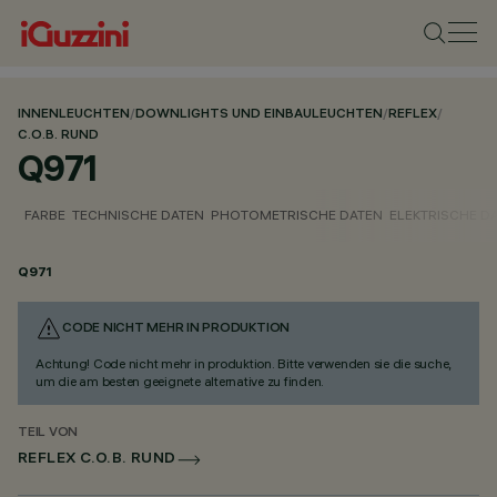
INNENLEUCHTEN
/
DOWNLIGHTS UND EINBAULEUCHTEN
/
REFLEX
/
C.O.B. RUND
Q971
FARBE
TECHNISCHE DATEN
PHOTOMETRISCHE DATEN
ELEKTRISCHE D
Q971
CODE NICHT MEHR IN PRODUKTION
Achtung! Code nicht mehr in produktion. Bitte verwenden sie die suche,
um die am besten geeignete alternative zu finden.
TEIL VON
REFLEX C.O.B. RUND