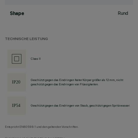
Rund
Shape
TECHNISCHE LEISTUNG
Class II
Geschützt gegen das Eindringen fester Körper größer als 12 mm, nicht
geschützt gegen das Eindringen von Flüssigkeiten.
Geschützt gegen das Eindringen von Staub, geschützt gegen Spritzwasser.
Entspricht EN60598-1 und den geltenden Vorschriften.