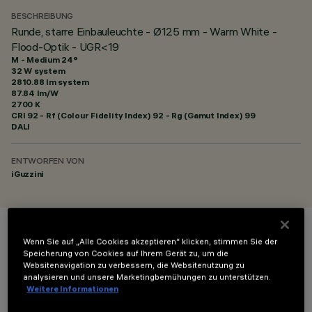
BESCHREIBUNG
Runde, starre Einbauleuchte - Ø125 mm - Warm White -
Flood-Optik - UGR<19
M - Medium 24°
32 W system
2810.88 lm system
87.84 lm/W
2700 K
CRI
92
- Rf (Colour Fidelity Index) 92 - Rg (Gamut Index) 99
DALI
ENTWORFEN VON
iGuzzini
FARBE
Wenn Sie auf „Alle Cookies akzeptieren“ klicken, stimmen Sie der
Speicherung von Cookies auf Ihrem Gerät zu, um die
Websitenavigation zu verbessern, die Websitenutzung zu
analysieren und unsere Marketingbemühungen zu unterstützen.
Weitere Informationen