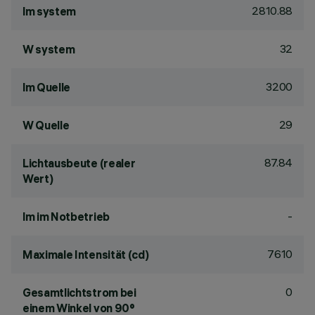
2810.88
lm system
32
W system
3200
lm Quelle
29
W Quelle
87.84
Lichtausbeute (realer
Wert)
-
lm im Notbetrieb
7610
Maximale Intensität (cd)
0
Gesamtlichtstrom bei
einem Winkel von 90°