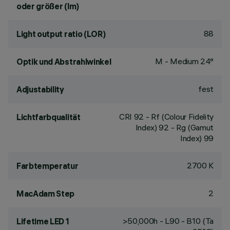
oder größer (lm)
88
Light output ratio (LOR)
M - Medium 24°
Optik und Abstrahlwinkel
fest
Adjustability
CRI
92
- Rf (Colour Fidelity
Lichtfarbqualität
Index) 92 - Rg (Gamut
Index) 99
2700 K
Farbtemperatur
2
MacAdam Step
>50,000h - L90 - B10 (Ta
Lifetime LED 1