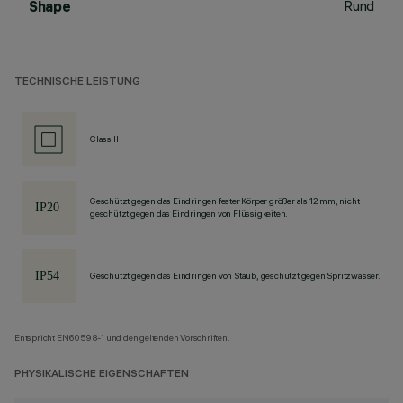
Rund
Shape
TECHNISCHE LEISTUNG
Class II
Geschützt gegen das Eindringen fester Körper größer als 12 mm, nicht
geschützt gegen das Eindringen von Flüssigkeiten.
Geschützt gegen das Eindringen von Staub, geschützt gegen Spritzwasser.
Entspricht EN60598-1 und den geltenden Vorschriften.
PHYSIKALISCHE EIGENSCHAFTEN