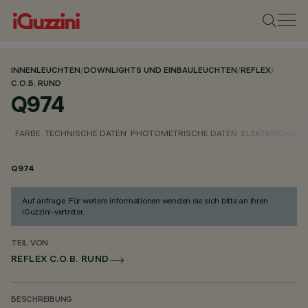
INNENLEUCHTEN
/
DOWNLIGHTS UND EINBAULEUCHTEN
/
REFLEX
/
C.O.B. RUND
Q974
FARBE
TECHNISCHE DATEN
PHOTOMETRISCHE DATEN
ELEKTRISCHE D
Q974
Auf anfrage. Für weitere informationen wenden sie sich bitte an ihren
iGuzzini-vertreter.
TEIL VON
REFLEX C.O.B. RUND
BESCHREIBUNG