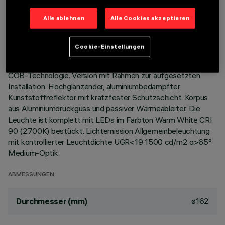
TECHNISCHE DATEN
Alle ablehnen
Alle Cookies akzeptieren
LETZTES UPDATE: 06.08.2026
BESCHREIBUNG
Cookie-Einstellungen
Starre, runde Einbauleuchte zur Bestückung mit LEDs mit
COB-Technologie. Version mit Rahmen zur aufgesetzten
Installation. Hochglänzender, aluminiumbedampfter
Kunststoffreflektor mit kratzfester Schutzschicht. Korpus
aus Aluminiumdruckguss und passiver Wärmeableiter. Die
Leuchte ist komplett mit LEDs im Farbton Warm White CRI
90 (2700K) bestückt. Lichtemission Allgemeinbeleuchtung
mit kontrollierter Leuchtdichte UGR<19 1500 cd/m2 α>65°
Medium-Optik.
ABMESSUNGEN
ø162
Durchmesser (mm)