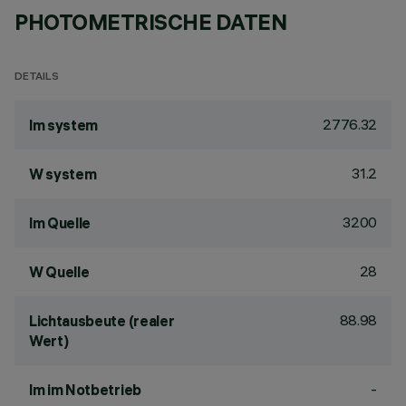
PHOTOMETRISCHE DATEN
DETAILS
2776.32
lm system
31.2
W system
3200
lm Quelle
28
W Quelle
88.98
Lichtausbeute (realer
Wert)
-
lm im Notbetrieb