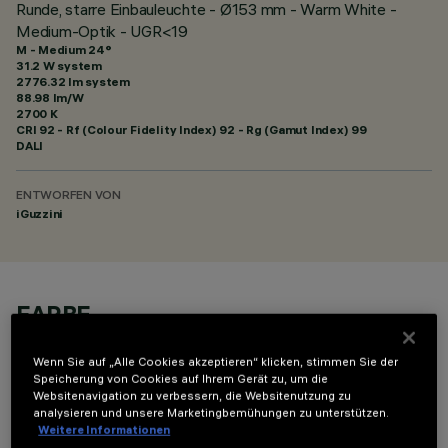
Runde, starre Einbauleuchte - Ø153 mm - Warm White -
Medium-Optik - UGR<19
M - Medium 24°
31.2 W system
2776.32 lm system
88.98 lm/W
2700 K
CRI
92
- Rf (Colour Fidelity Index) 92 - Rg (Gamut Index) 99
DALI
ENTWORFEN VON
iGuzzini
FARBE
Wenn Sie auf „Alle Cookies akzeptieren“ klicken, stimmen Sie der
Speicherung von Cookies auf Ihrem Gerät zu, um die
Websitenavigation zu verbessern, die Websitenutzung zu
analysieren und unsere Marketingbemühungen zu unterstützen.
Weitere Informationen