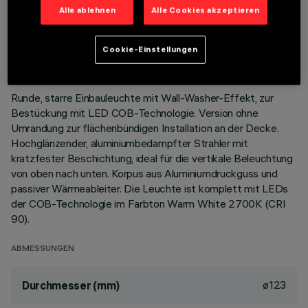
Alle ablehnen
Alle Cookies akzeptieren
TECHNISCHE DATEN
LETZTES UPDATE: 01.08.2026
Cookie-Einstellungen
BESCHREIBUNG
Runde, starre Einbauleuchte mit Wall-Washer-Effekt, zur
Bestückung mit LED COB-Technologie. Version ohne
Umrandung zur flächenbündigen Installation an der Decke.
Hochglänzender, aluminiumbedampfter Strahler mit
kratzfester Beschichtung, ideal für die vertikale Beleuchtung
von oben nach unten. Korpus aus Aluminiumdruckguss und
passiver Wärmeableiter. Die Leuchte ist komplett mit LEDs
der COB-Technologie im Farbton Warm White 2700K (CRI
90).
ABMESSUNGEN
ø123
Durchmesser (mm)