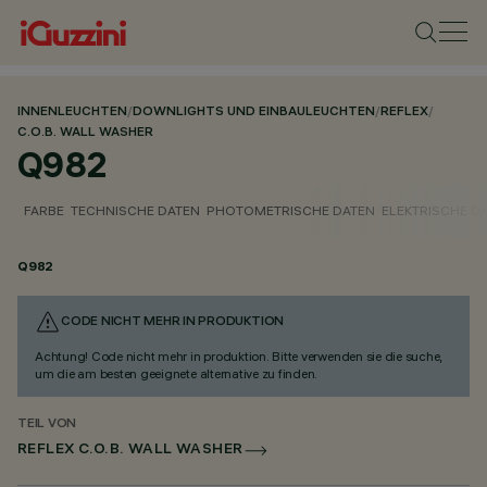
INNENLEUCHTEN
/
DOWNLIGHTS UND EINBAULEUCHTEN
/
REFLEX
/
C.O.B. WALL WASHER
Q982
FARBE
TECHNISCHE DATEN
PHOTOMETRISCHE DATEN
ELEKTRISCHE D
Q982
CODE NICHT MEHR IN PRODUKTION
Achtung! Code nicht mehr in produktion. Bitte verwenden sie die suche,
um die am besten geeignete alternative zu finden.
TEIL VON
REFLEX C.O.B. WALL WASHER