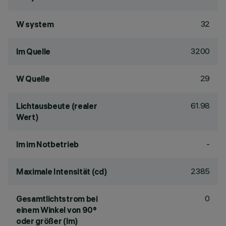
32
W system
3200
lm Quelle
29
W Quelle
61.98
Lichtausbeute (realer
Wert)
-
lm im Notbetrieb
2385
Maximale Intensität (cd)
0
Gesamtlichtstrom bei
einem Winkel von 90°
oder größer (lm)