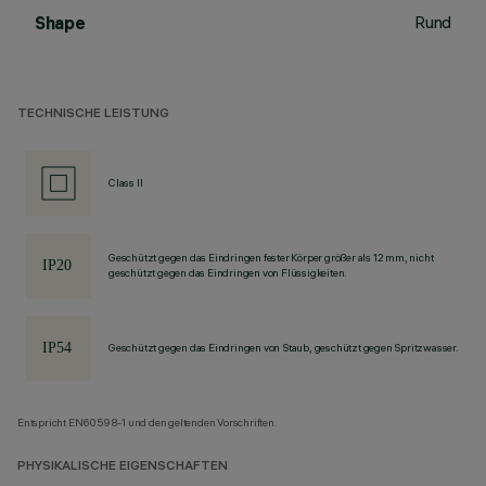
Rund
Shape
TECHNISCHE LEISTUNG
Class II
Geschützt gegen das Eindringen fester Körper größer als 12 mm, nicht
geschützt gegen das Eindringen von Flüssigkeiten.
Geschützt gegen das Eindringen von Staub, geschützt gegen Spritzwasser.
Entspricht EN60598-1 und den geltenden Vorschriften.
PHYSIKALISCHE EIGENSCHAFTEN