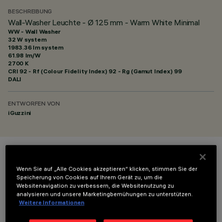
BESCHREIBUNG
Wall-Washer Leuchte - Ø 125 mm - Warm White Minimal
WW - Wall Washer
32 W system
1983.36 lm system
61.98 lm/W
2700 K
CRI
92
- Rf (Colour Fidelity Index) 92 - Rg (Gamut Index) 99
DALI
ENTWORFEN VON
iGuzzini
FARBE
Wenn Sie auf „Alle Cookies akzeptieren“ klicken, stimmen Sie der
Speicherung von Cookies auf Ihrem Gerät zu, um die
Websitenavigation zu verbessern, die Websitenutzung zu
analysieren und unsere Marketingbemühungen zu unterstützen.
Weitere Informationen