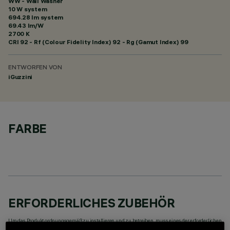
WW - Wall Washer
10 W system
694.28 lm system
69.43 lm/W
2700 K
CRI
92
- Rf (Colour Fidelity Index) 92 - Rg (Gamut Index) 99
ENTWORFEN VON
iGuzzini
FARBE
ERFORDERLICHES ZUBEHÖR
Um das Produkt ordnungsgemäß zu installieren und zu betreiben, muss eines der erforderlichen
Zubehörteile bestellt werden: