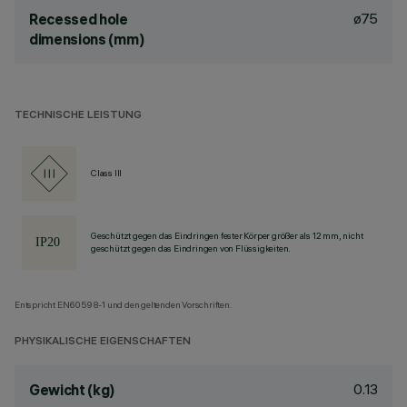
ø75
Recessed hole
dimensions (mm)
TECHNISCHE LEISTUNG
Class III
Geschützt gegen das Eindringen fester Körper größer als 12 mm, nicht
geschützt gegen das Eindringen von Flüssigkeiten.
Entspricht EN60598-1 und den geltenden Vorschriften.
PHYSIKALISCHE EIGENSCHAFTEN
0.13
Gewicht (kg)