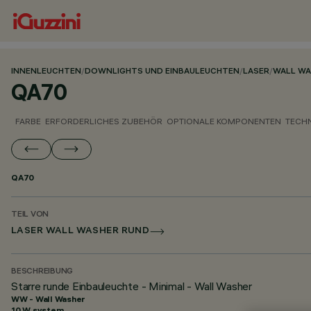
INNENLEUCHTEN
/
DOWNLIGHTS UND EINBAULEUCHTEN
/
LASER
/
WALL WA
QA70
FARBE
ERFORDERLICHES ZUBEHÖR
OPTIONALE KOMPONENTEN
TECH
QA70
TEIL VON
LASER WALL WASHER RUND
BESCHREIBUNG
Starre runde Einbauleuchte - Minimal - Wall Washer
WW - Wall Washer
10 W system