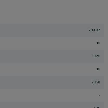
739.07
10
1320
10
73.91
-