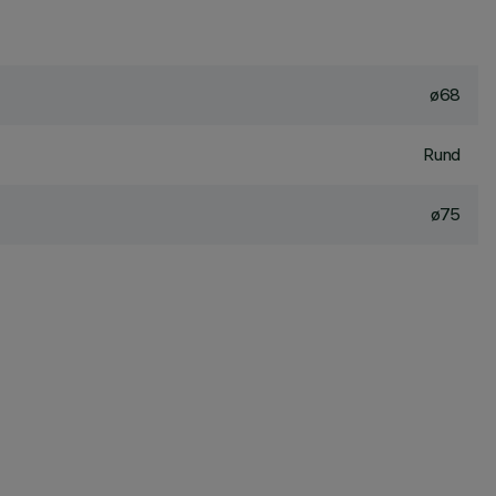
ø68
Rund
ø75