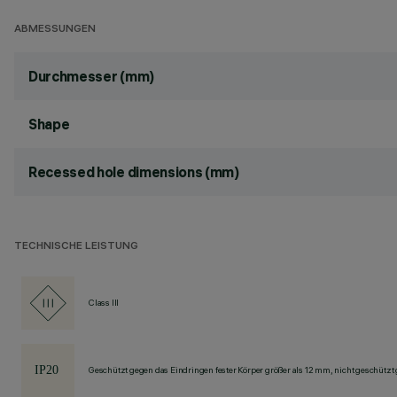
ABMESSUNGEN
Durchmesser (mm)
Shape
Recessed hole dimensions (mm)
TECHNISCHE LEISTUNG
Class III
Geschützt gegen das Eindringen fester Körper größer als 12 mm, nicht geschützt