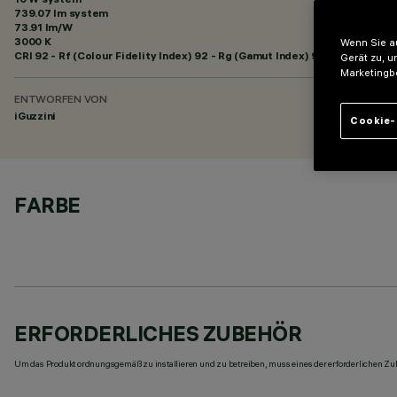
739.07 lm system
73.91 lm/W
3000 K
Wenn Sie au
CRI
92
- Rf (Colour Fidelity Index) 92 - Rg (Gamut Index) 99
Gerät zu, u
Marketingb
ENTWORFEN VON
iGuzzini
Cookie-
FARBE
ERFORDERLICHES ZUBEHÖR
Um das Produkt ordnungsgemäß zu installieren und zu betreiben, muss eines der erforderlichen Zub