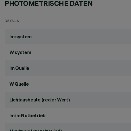
PHOTOMETRISCHE DATEN
DETAILS
lm system
W system
lm Quelle
W Quelle
Lichtausbeute (realer Wert)
lm im Notbetrieb