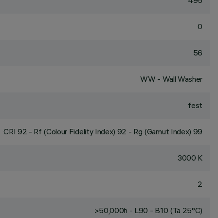
495
0
56
WW - Wall Washer
fest
CRI
92
- Rf (Colour Fidelity Index) 92 - Rg (Gamut Index) 99
3000 K
2
>50,000h - L90 - B10 (Ta 25°C)