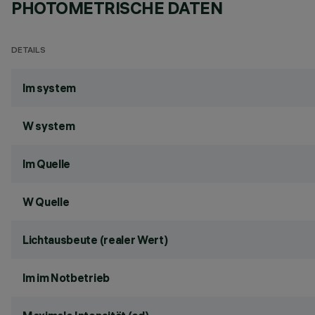
PHOTOMETRISCHE DATEN
DETAILS
lm system
W system
lm Quelle
W Quelle
Lichtausbeute (realer Wert)
lm im Notbetrieb