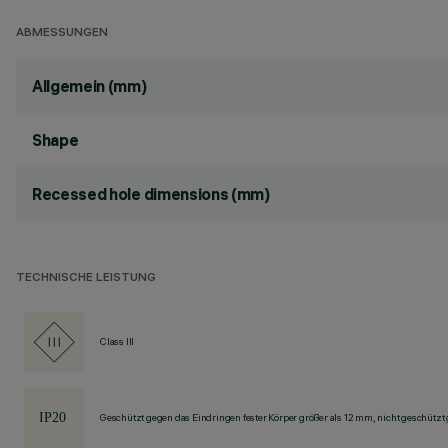
ABMESSUNGEN
Allgemein (mm)
Shape
Recessed hole dimensions (mm)
TECHNISCHE LEISTUNG
Class III
Geschützt gegen das Eindringen fester Körper größer als 12 mm, nicht geschützt