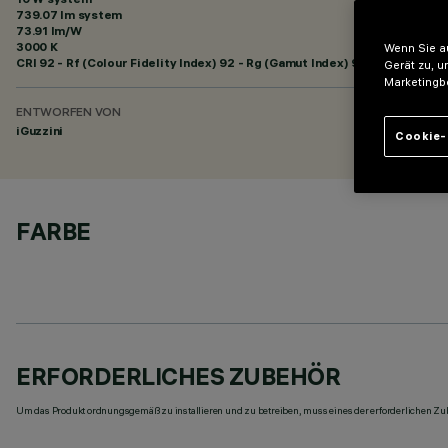
739.07 lm system
73.91 lm/W
3000 K
Wenn Sie au
CRI
92
- Rf (Colour Fidelity Index) 92 - Rg (Gamut Index) 99
Gerät zu, u
Marketingb
ENTWORFEN VON
iGuzzini
Cookie-
FARBE
ERFORDERLICHES ZUBEHÖR
Um das Produkt ordnungsgemäß zu installieren und zu betreiben, muss eines der erforderlichen Zub