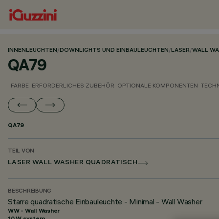
INNENLEUCHTEN
/
DOWNLIGHTS UND EINBAULEUCHTEN
/
LASER
/
WALL WA
QA79
FARBE
ERFORDERLICHES ZUBEHÖR
OPTIONALE KOMPONENTEN
TECH
QA79
TEIL VON
LASER WALL WASHER QUADRATISCH
BESCHREIBUNG
Starre quadratische Einbauleuchte - Minimal - Wall Washer
WW - Wall Washer
10 W system