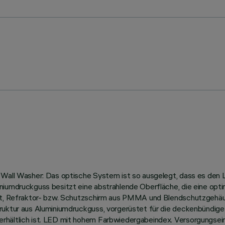
 Wall Washer: Das optische System ist so ausgelegt, dass es den L
niumdruckguss besitzt eine abstrahlende Oberfläche, die eine opt
ast, Refraktor- bzw. Schutzschirm aus PMMA und Blendschutzgehäus
ruktur aus Aluminiumdruckguss, vorgerüstet für die deckenbündige
rhältlich ist. LED mit hohem Farbwiedergabeindex. Versorgungsein