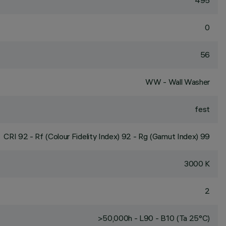
495
0
56
WW - Wall Washer
fest
CRI
92
- Rf (Colour Fidelity Index) 92 - Rg (Gamut Index) 99
3000 K
2
>50,000h - L90 - B10 (Ta 25°C)