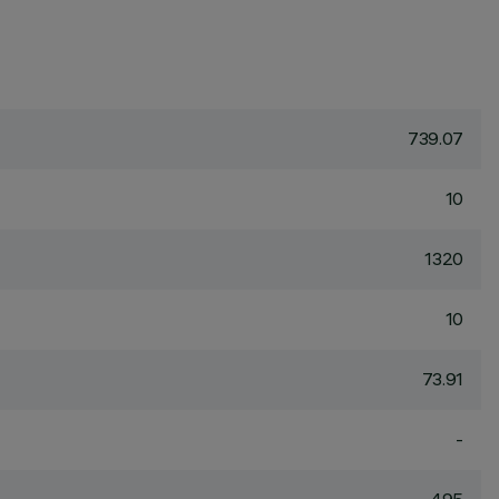
739.07
10
1320
10
73.91
-