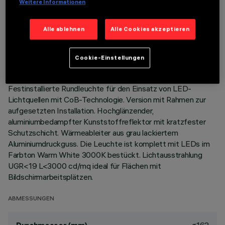
Weitere Informationen
TECHNISCHE DATEN
Alle ablehnen
Alle Cookies akzeptieren
LETZTES UPDATE: 06.08.2026
Cookie-Einstellungen
BESCHREIBUNG
Festinstallierte Rundleuchte für den Einsatz von LED-
Lichtquellen mit CoB-Technologie. Version mit Rahmen zur
aufgesetzten Installation. Hochglänzender,
aluminiumbedampfter Kunststoffreflektor mit kratzfester
Schutzschicht. Wärmeableiter aus grau lackiertem
Aluminiumdruckguss. Die Leuchte ist komplett mit LEDs im
Farbton Warm White 3000K bestückt. Lichtausstrahlung
UGR<19 L<3000 cd/mq ideal für Flächen mit
Bildschirmarbeitsplätzen.
ABMESSUNGEN