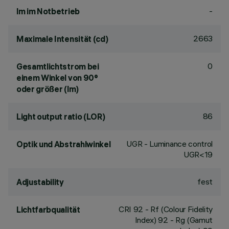
-
lm im Notbetrieb
2663
Maximale Intensität (cd)
0
Gesamtlichtstrom bei
einem Winkel von 90°
oder größer (lm)
86
Light output ratio (LOR)
UGR - Luminance control
Optik und Abstrahlwinkel
UGR<19
fest
Adjustability
CRI
92
- Rf (Colour Fidelity
Lichtfarbqualität
Index) 92 - Rg (Gamut