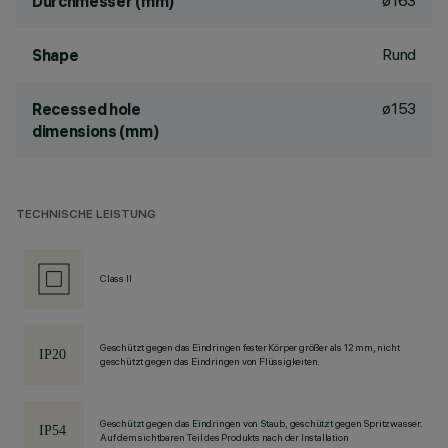
ø163
Durchmesser (mm)
Rund
Shape
ø153
Recessed hole
dimensions (mm)
TECHNISCHE LEISTUNG
Class II
Geschützt gegen das Eindringen fester Körper größer als 12 mm, nicht
geschützt gegen das Eindringen von Flüssigkeiten.
Geschützt gegen das Eindringen von Staub, geschützt gegen Spritzwasser.
Auf dem sichtbaren Teil des Produkts nach der Installation