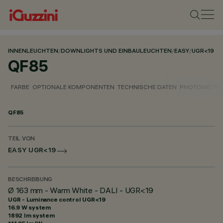
INNENLEUCHTEN
/
DOWNLIGHTS UND EINBAULEUCHTEN
/
EASY
/
UGR<19
QF85
FARBE
OPTIONALE KOMPONENTEN
TECHNISCHE DATEN
PHOTOMETRIS
QF85
TEIL VON
EASY UGR<19
BESCHREIBUNG
Ø 163 mm - Warm White - DALI - UGR<19
UGR - Luminance control UGR<19
16.9 W system
1892 lm system