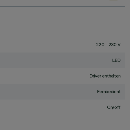
220 - 230 V
LED
Driver enthalten
Fernbedient
On/off