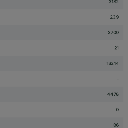
3182
23.9
3700
21
133.14
-
4478
0
86