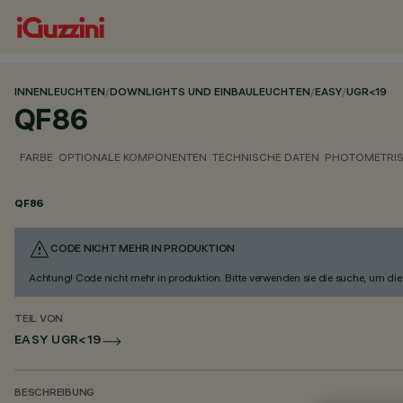
INNENLEUCHTEN
/
DOWNLIGHTS UND EINBAULEUCHTEN
/
EASY
/
UGR<19
QF86
FARBE
OPTIONALE KOMPONENTEN
TECHNISCHE DATEN
PHOTOMETRIS
QF86
CODE NICHT MEHR IN PRODUKTION
Achtung! Code nicht mehr in produktion. Bitte verwenden sie die suche, um die 
TEIL VON
EASY UGR<19
BESCHREIBUNG