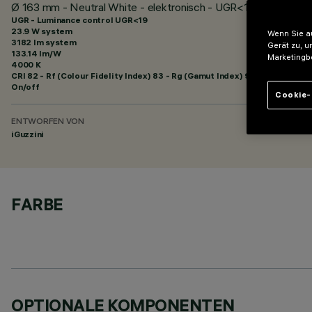
Ø 163 mm - Neutral White - elektronisch - UGR<19
UGR - Luminance control UGR<19
23.9 W system
Wenn Sie au
3182 lm system
Gerät zu, u
133.14 lm/W
Marketingb
4000 K
CRI
82
- Rf (Colour Fidelity Index) 83 - Rg (Gamut Index) 94
On/off
Cookie-
ENTWORFEN VON
iGuzzini
FARBE
OPTIONALE KOMPONENTEN