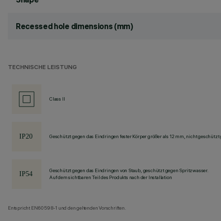
Recessed hole dimensions (mm)
TECHNISCHE LEISTUNG
Class II
Geschützt gegen das Eindringen fester Körper größer als 12 mm, nicht geschützt
Geschützt gegen das Eindringen von Staub, geschützt gegen Spritzwasser.
Auf dem sichtbaren Teil des Produkts nach der Installation
Entspricht EN60598-1 und den geltenden Vorschriften.