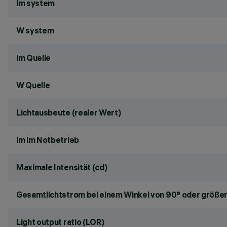
lm system
W system
lm Quelle
W Quelle
Lichtausbeute (realer Wert)
lm im Notbetrieb
Maximale Intensität (cd)
Gesamtlichtstrom bei einem Winkel von 90° oder größer
Light output ratio (LOR)