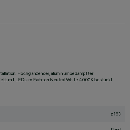
stallation. Hochglänzender, aluminiumbedampfter
mplett mit LEDs im Farbton Neutral White 4000K bestückt.
ø163
Rund