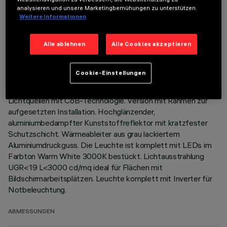
analysieren und unsere Marketingbemühungen zu unterstützen.
Weitere Informationen
TECHNISCHE DATEN
Alle ablehnen
Alle Cookies akzeptieren
LETZTES UPDATE: 06.08.2026
BESCHREIBUNG
Cookie-Einstellungen
Festinstallierte Rundleuchte für den Einsatz von LED-
Lichtquellen mit CoB-Technologie. Version mit Rahmen zur
aufgesetzten Installation. Hochglänzender,
aluminiumbedampfter Kunststoffreflektor mit kratzfester
Schutzschicht. Wärmeableiter aus grau lackiertem
Aluminiumdruckguss. Die Leuchte ist komplett mit LEDs im
Farbton Warm White 3000K bestückt. Lichtausstrahlung
UGR<19 L<3000 cd/mq ideal für Flächen mit
Bildschirmarbeitsplätzen. Leuchte komplett mit Inverter für
Notbeleuchtung.
ABMESSUNGEN