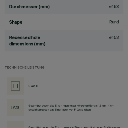
ø163
Durchmesser (mm)
Rund
Shape
ø153
Recessed hole
dimensions (mm)
TECHNISCHE LEISTUNG
Class II
Geschützt gegen das Eindringen fester Körper größer als 12 mm, nicht
geschützt gegen das Eindringen von Flüssigkeiten.
Geschützt gegen das Eindringen von Staub, geschützt gegen Spritzwasser.