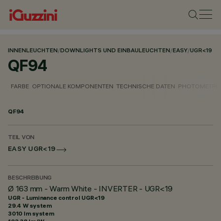
INNENLEUCHTEN
/
DOWNLIGHTS UND EINBAULEUCHTEN
/
EASY
/
UGR<19
QF94
FARBE
OPTIONALE KOMPONENTEN
TECHNISCHE DATEN
PHOTOMETRIS
QF94
TEIL VON
EASY UGR<19
BESCHREIBUNG
Ø 163 mm - Warm White - INVERTER - UGR<19
UGR - Luminance control UGR<19
29.4 W system
3010 lm system