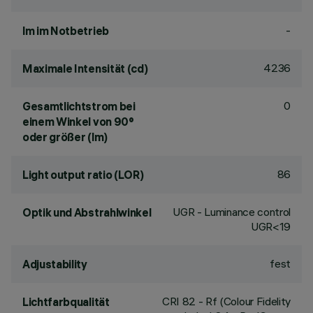
-
lm im Notbetrieb
4236
Maximale Intensität (cd)
0
Gesamtlichtstrom bei
einem Winkel von 90°
oder größer (lm)
86
Light output ratio (LOR)
UGR - Luminance control
Optik und Abstrahlwinkel
UGR<19
fest
Adjustability
CRI
82
- Rf (Colour Fidelity
Lichtfarbqualität