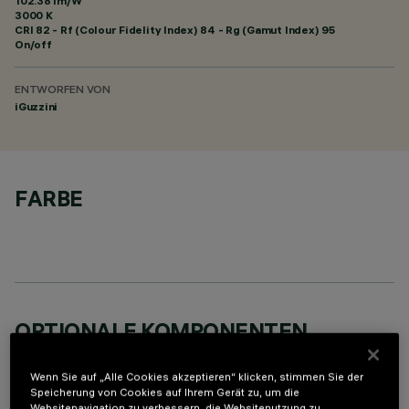
102.38 lm/W
3000 K
CRI
82
- Rf (Colour Fidelity Index) 84 - Rg (Gamut Index) 95
On/off
ENTWORFEN VON
iGuzzini
FARBE
OPTIONALE KOMPONENTEN
Wenn Sie auf „Alle Cookies akzeptieren“ klicken, stimmen Sie der
Speicherung von Cookies auf Ihrem Gerät zu, um die
Websitenavigation zu verbessern, die Websitenutzung zu