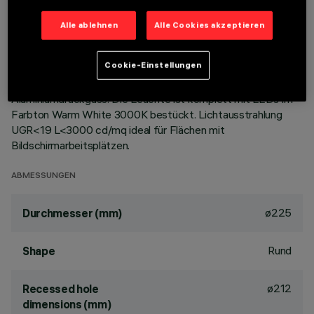
Festinstallierte Rundleuchte für den Einsatz von LED-
Alle ablehnen
Alle Cookies akzeptieren
Lichtquellen mit CoB-Technologie. Version mit Rahmen zur
aufgesetzten Installation. Hochglänzender,
Cookie-Einstellungen
aluminiumbedampfter Kunststoffreflektor mit kratzfester
Schutzschicht. Wärmeableiter aus grau lackiertem
Aluminiumdruckguss. Die Leuchte ist komplett mit LEDs im
Farbton Warm White 3000K bestückt. Lichtausstrahlung
UGR<19 L<3000 cd/mq ideal für Flächen mit
Bildschirmarbeitsplätzen.
ABMESSUNGEN
ø225
Durchmesser (mm)
Rund
Shape
ø212
Recessed hole
dimensions (mm)