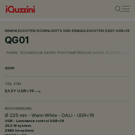
INNENLEUCHTEN
/
DOWNLIGHTS UND EINBAULEUCHTEN
/
EASY
/
UGR<19
QG01
FARBE
TECHNISCHE DATEN
PHOTOMETRISCHE DATEN
ELEKTRISCHE D
QG01
TEIL VON
EASY UGR<19
BESCHREIBUNG
Ø 225 mm - Warm White - DALI - UGR<19
UGR - Luminance control UGR<19
25.3 W system
2982 lm system