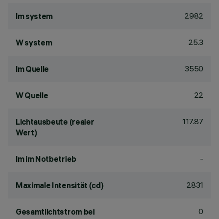
2982
lm system
25.3
W system
3550
lm Quelle
22
W Quelle
117.87
Lichtausbeute (realer
Wert)
-
lm im Notbetrieb
2831
Maximale Intensität (cd)
0
Gesamtlichtstrom bei