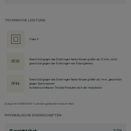
TECHNISCHE LEISTUNG
Class II
Geschützt gegen das Eindringen fester Körper größer als 12 mm, nicht
geschützt gegen das Eindringen von Flüssigkeiten.
Geschützt gegen das Eindringen fester Körper größer als 1 mm, geschützt
gegen Spritzwasser.
Auf dem sichtbaren Teil des Produkts nach der Installation
Entspricht EN60598-1 und den geltenden Vorschriften.
PHYSIKALISCHE EIGENSCHAFTEN
1.03