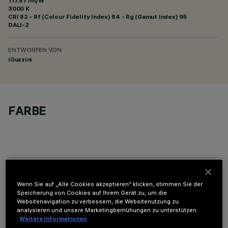
117.87 lm/W
3000 K
CRI
82
- Rf (Colour Fidelity Index) 84 - Rg (Gamut Index) 95
DALI-2
ENTWORFEN VON
iGuzzini
FARBE
TECHNISCHE DATEN
Wenn Sie auf „Alle Cookies akzeptieren“ klicken, stimmen Sie der
Speicherung von Cookies auf Ihrem Gerät zu, um die
LETZTES UPDATE: 06.08.2026
Websitenavigation zu verbessern, die Websitenutzung zu
analysieren und unsere Marketingbemühungen zu unterstützen.
Weitere Informationen
BESCHREIBUNG