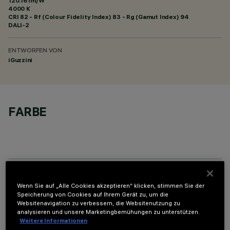
120.16 lm/W
4000 K
CRI
82
- Rf (Colour Fidelity Index) 83 - Rg (Gamut Index) 94
DALI-2
ENTWORFEN VON
iGuzzini
FARBE
TECHNISCHE DATEN
Wenn Sie auf „Alle Cookies akzeptieren“ klicken, stimmen Sie der
Speicherung von Cookies auf Ihrem Gerät zu, um die
LETZTES UPDATE: 06.08.2026
Websitenavigation zu verbessern, die Websitenutzung zu
analysieren und unsere Marketingbemühungen zu unterstützen.
Weitere Informationen
BESCHREIBUNG