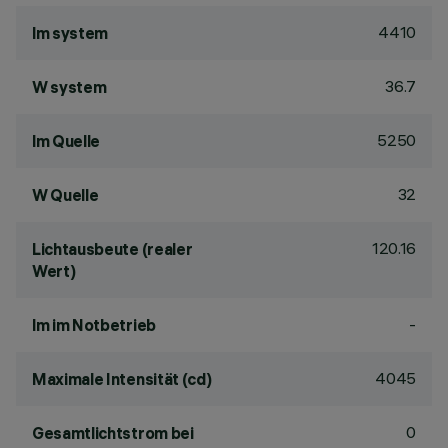
4410
lm system
36.7
W system
5250
lm Quelle
32
W Quelle
120.16
Lichtausbeute (realer
Wert)
-
lm im Notbetrieb
4045
Maximale Intensität (cd)
0
Gesamtlichtstrom bei