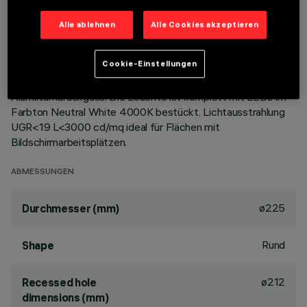
Festinstallierte Rundleuchte für den Einsatz von LED-
Alle ablehnen
Alle Cookies akzeptieren
Lichtquellen mit CoB-Technologie. Version mit Rahmen zur
aufgesetzten Installation. Hochglänzender,
Cookie-Einstellungen
aluminiumbedampfter Kunststoffreflektor mit kratzfester
Schutzschicht. Wärmeableiter aus grau lackiertem
Aluminiumdruckguss. Die Leuchte ist komplett mit LEDs im
Farbton Neutral White 4000K bestückt. Lichtausstrahlung
UGR<19 L<3000 cd/mq ideal für Flächen mit
Bildschirmarbeitsplätzen.
ABMESSUNGEN
ø225
Durchmesser (mm)
Rund
Shape
ø212
Recessed hole
dimensions (mm)