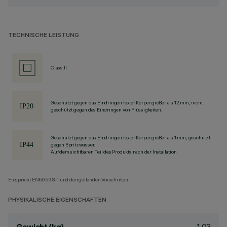
TECHNISCHE LEISTUNG
Class II
Geschützt gegen das Eindringen fester Körper größer als 12 mm, nicht
geschützt gegen das Eindringen von Flüssigkeiten.
Geschützt gegen das Eindringen fester Körper größer als 1 mm, geschützt
gegen Spritzwasser.
Auf dem sichtbaren Teil des Produkts nach der Installation
Entspricht EN60598-1 und den geltenden Vorschriften.
PHYSIKALISCHE EIGENSCHAFTEN
1.03