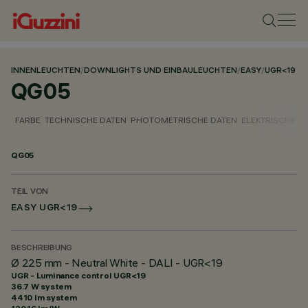
INNENLEUCHTEN
/
DOWNLIGHTS UND EINBAULEUCHTEN
/
EASY
/
UGR<19
QG05
FARBE
TECHNISCHE DATEN
PHOTOMETRISCHE DATEN
ELEKTRISCHE D
QG05
TEIL VON
EASY UGR<19
BESCHREIBUNG
Ø 225 mm - Neutral White - DALI - UGR<19
UGR - Luminance control UGR<19
36.7 W system
4410 lm system