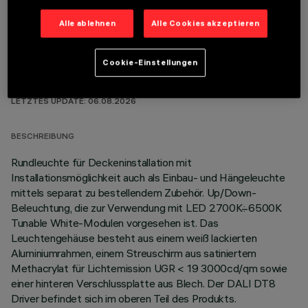
Alle ablehnen
Alle Cookies akzeptieren
Cookie-Einstellungen
TECHNISCHE DATEN
LETZTES UPDATE: 06.08.2026
BESCHREIBUNG
Rundleuchte für Deckeninstallation mit
Installationsmöglichkeit auch als Einbau- und Hängeleuchte
mittels separat zu bestellendem Zubehör. Up/Down-
Beleuchtung, die zur Verwendung mit LED 2700K÷6500K
Tunable White-Modulen vorgesehen ist. Das
Leuchtengehäuse besteht aus einem weiß lackierten
Aluminiumrahmen, einem Streuschirm aus satiniertem
Methacrylat für Lichtemission UGR < 19 3000cd/qm sowie
einer hinteren Verschlussplatte aus Blech. Der DALI DT8
Driver befindet sich im oberen Teil des Produkts.