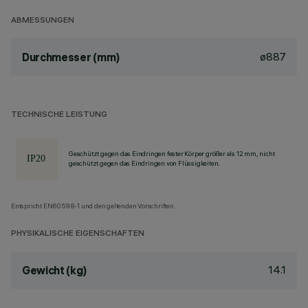
ABMESSUNGEN
ø887
Durchmesser (mm)
TECHNISCHE LEISTUNG
Geschützt gegen das Eindringen fester Körper größer als 12 mm, nicht
geschützt gegen das Eindringen von Flüssigkeiten.
Entspricht EN60598-1 und den geltenden Vorschriften.
PHYSIKALISCHE EIGENSCHAFTEN
14.1
Gewicht (kg)