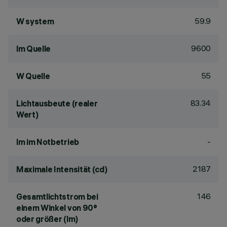
59.9
W system
9600
lm Quelle
55
W Quelle
83.34
Lichtausbeute (realer
Wert)
-
lm im Notbetrieb
2187
Maximale Intensität (cd)
146
Gesamtlichtstrom bei
einem Winkel von 90°
oder größer (lm)