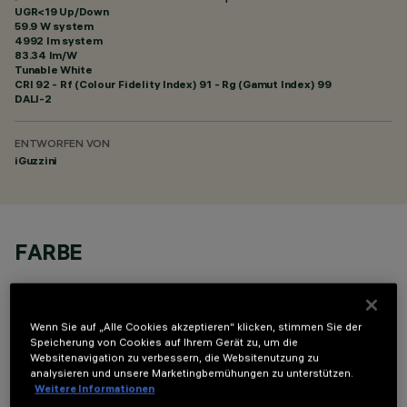
UGR<19 Up/Down
59.9 W system
4992 lm system
83.34 lm/W
Tunable White
CRI
92
- Rf (Colour Fidelity Index) 91 - Rg (Gamut Index) 99
DALI-2
ENTWORFEN VON
iGuzzini
FARBE
Wenn Sie auf „Alle Cookies akzeptieren“ klicken, stimmen Sie der
Speicherung von Cookies auf Ihrem Gerät zu, um die
Websitenavigation zu verbessern, die Websitenutzung zu
analysieren und unsere Marketingbemühungen zu unterstützen.
OPTIONALE KOMPONENTEN
Weitere Informationen