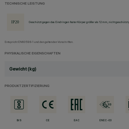
TECHNISCHE LEISTUNG
Geschützt gegen das Eindringen fester Körper größer als 12 mm, nicht geschützt
Entspricht EN60598-1 und den geltenden Vorschriften.
PHYSIKALISCHE EIGENSCHAFTEN
Gewicht (kg)
PRODUKTZERTIFIZIERUNG
BIS
CE
EAC
ENEC-03