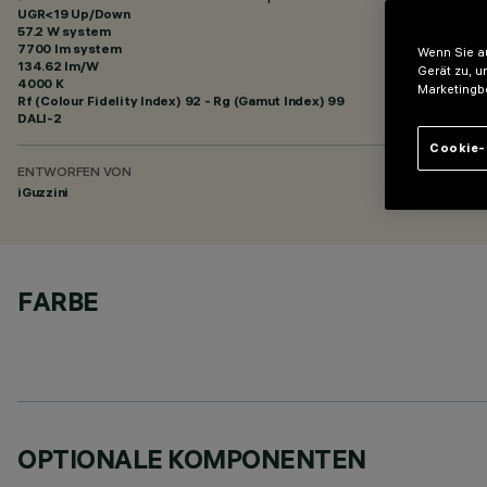
UGR<19 Up/Down
57.2 W system
7700 lm system
Wenn Sie au
134.62 lm/W
Gerät zu, u
4000 K
Marketingb
Rf (Colour Fidelity Index) 92 - Rg (Gamut Index) 99
DALI-2
Cookie-
ENTWORFEN VON
iGuzzini
FARBE
OPTIONALE KOMPONENTEN