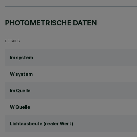
PHOTOMETRISCHE DATEN
DETAILS
lm system
W system
lm Quelle
W Quelle
Lichtausbeute (realer Wert)