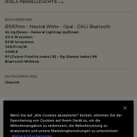
ISOLA PENDELLEUCHTE
BESCHREIBUNG
Ø597mm - Neutral White - Opal - DALI Bluetooth
GL Up/Down - General Lighting Up/Down
42.4 W system
6318 lm system
149.01 lm/W
4000 K
Rf (Colour Fidelity Index) 82 - Rg (Gamut Index) 96
Bluetooth WiSilica
ENTWORFEN VON
iGuzzini
FARBE
Wenn Sie auf „Alle Cookies akzeptieren“ klicken, stimmen Sie der
Speicherung von Cookies auf Ihrem Gerät zu, um die
Websitenavigation zu verbessern, die Websitenutzung zu
analysieren und unsere Marketingbemühungen zu unterstützen.
Weitere Informationen