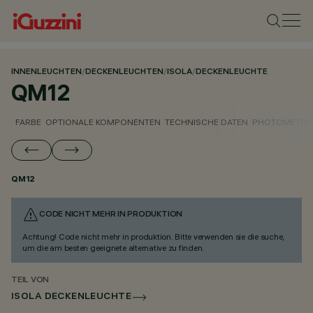
INNENLEUCHTEN
/
DECKENLEUCHTEN
/
ISOLA
/
DECKENLEUCHTE
QM12
FARBE
OPTIONALE KOMPONENTEN
TECHNISCHE DATEN
PHOTOMETRIS
QM12
CODE NICHT MEHR IN PRODUKTION
Achtung! Code nicht mehr in produktion. Bitte verwenden sie die suche,
um die am besten geeignete alternative zu finden.
TEIL VON
ISOLA DECKENLEUCHTE