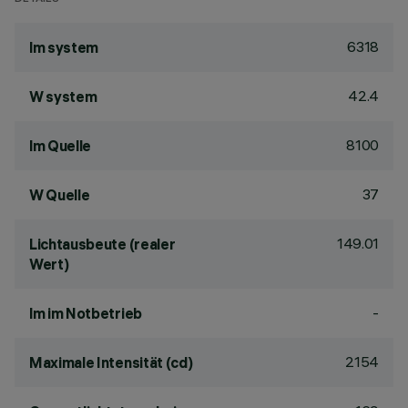
6318
lm system
42.4
W system
8100
lm Quelle
37
W Quelle
149.01
Lichtausbeute (realer
Wert)
-
lm im Notbetrieb
2154
Maximale Intensität (cd)