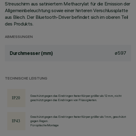
Streuschirm aus satiniertem Methacrylat für die Emission der
Allgemeinbeleuchtung sowie einer hinteren Verschlussplatte
aus Blech. Der Bluetooth-Driver befindet sich im oberen Teil
des Produkts.
ABMESSUNGEN
ø597
Durchmesser (mm)
TECHNISCHE LEISTUNG
Geschützt gegen das Eindringen fester Körper größer als 12 mm, nicht
geschützt gegen das Eindringen von Flüssigkeiten.
Geschützt gegen das Eindringen fester Körper größer als 1 mm, geschützt
gegen Regen.
Für optische Montage