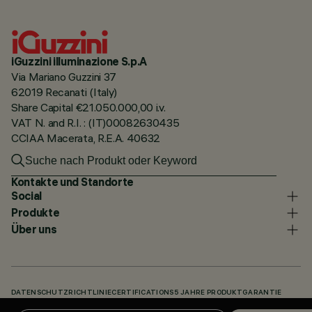
iGuzzini illuminazione S.p.A
Via Mariano Guzzini 37
62019 Recanati (Italy)
Share Capital €21.050.000,00 i.v.
VAT N. and R.I. : (IT)00082630435
CCIAA Macerata, R.E.A. 40632
Kontakte und Standorte
Social
Produkte
Über uns
DATENSCHUTZRICHTLINIE
CERTIFICATIONS
5 JAHRE PRODUKTGARANTIE
HINWEISGEBERSYSTEM
COOKIE POLICY
ACCESSIBILITY STATEMENT