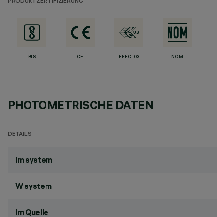
PRODUKTZERTIFIZIERUNG
BIS
CE
ENEC-03
NOM
PHOTOMETRISCHE DATEN
DETAILS
lm system
W system
lm Quelle