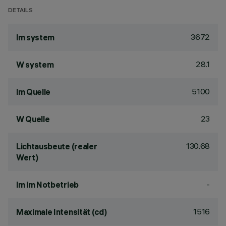
DETAILS
3672
lm system
28.1
W system
5100
lm Quelle
23
W Quelle
130.68
Lichtausbeute (realer
Wert)
-
lm im Notbetrieb
1516
Maximale Intensität (cd)