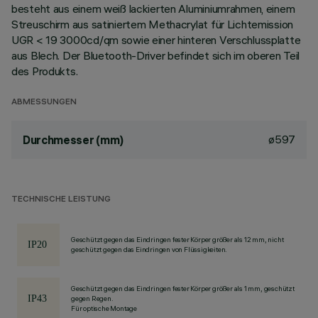
besteht aus einem weiß lackierten Aluminiumrahmen, einem
Streuschirm aus satiniertem Methacrylat für Lichtemission
UGR < 19 3000cd/qm sowie einer hinteren Verschlussplatte
aus Blech. Der Bluetooth-Driver befindet sich im oberen Teil
des Produkts.
ABMESSUNGEN
ø597
Durchmesser (mm)
TECHNISCHE LEISTUNG
Geschützt gegen das Eindringen fester Körper größer als 12 mm, nicht
geschützt gegen das Eindringen von Flüssigkeiten.
Geschützt gegen das Eindringen fester Körper größer als 1 mm, geschützt
gegen Regen.
Für optische Montage