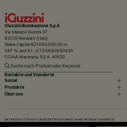
iGuzzini illuminazione S.p.A
Via Mariano Guzzini 37
62019 Recanati (Italy)
Share Capital €21.050.000,00 i.v.
VAT N. and R.I. : (IT)00082630435
CCIAA Macerata, R.E.A. 40632
Kontakte und Standorte
Social
Produkte
Über uns
DATENSCHUTZRICHTLINIE
CERTIFICATIONS
5 JAHRE PRODUKTGARANTIE
HINWEISGEBERSYSTEM
COOKIE POLICY
ACCESSIBILITY STATEMENT