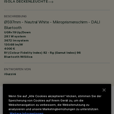
ISOLA DECKENLEUCHTE
BESCHREIBUNG
Ø597mm - Neutral White - Mikroprismenschirm - DALI
Bluetooth
UGR<19 Up/Down
28.1 W system
3672 lm system
130.68 lm/W
4000 K
Rf (Colour Fidelity Index) 82 - Rg (Gamut Index) 96
Bluetooth WiSilica
ENTWORFEN VON
iGuzzini
Wenn Sie auf „Alle Cookies akzeptieren“ klicken, stimmen Sie der
FARBE
Speicherung von Cookies auf Ihrem Gerät zu, um die
Websitenavigation zu verbessern, die Websitenutzung zu
analysieren und unsere Marketingbemühungen zu unterstützen.
Weitere Informationen