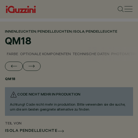
INNENLEUCHTEN
/
PENDELLEUCHTEN
/
ISOLA
/
PENDELLEUCHTE
QM18
FARBE
OPTIONALE KOMPONENTEN
TECHNISCHE DATEN
PHOTOMETRIS
QM18
CODE NICHT MEHR IN PRODUKTION
Achtung! Code nicht mehr in produktion. Bitte verwenden sie die suche,
um die am besten geeignete alternative zu finden.
TEIL VON
ISOLA PENDELLEUCHTE