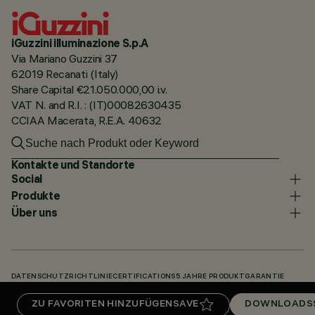
iGuzzini illuminazione S.p.A
Via Mariano Guzzini 37
62019 Recanati (Italy)
Share Capital €21.050.000,00 i.v.
VAT N. and R.I. : (IT)00082630435
CCIAA Macerata, R.E.A. 40632
Kontakte und Standorte
Social
Produkte
Über uns
DATENSCHUTZRICHTLINIE
CERTIFICATIONS
5 JAHRE PRODUKTGARANTIE
HINWEISGEBERSYSTEM
COOKIE POLICY
ACCESSIBILITY STATEMENT
ZU FAVORITEN HINZUFÜGEN
SAVE
DOWNLOADS
UNSERE CODES
KNOWLEDGE BASE (LOGIN REQUIRED)
DOWNLOADS