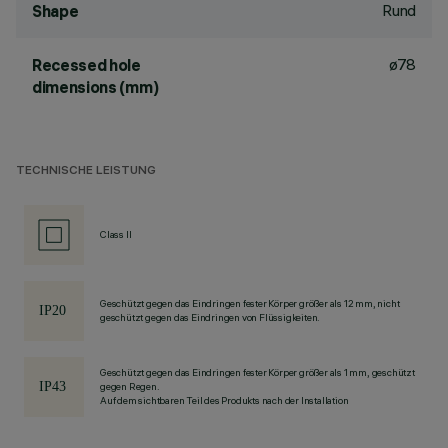
Rund
Shape
ø78
Recessed hole
dimensions (mm)
TECHNISCHE LEISTUNG
Class II
Geschützt gegen das Eindringen fester Körper größer als 12 mm, nicht
geschützt gegen das Eindringen von Flüssigkeiten.
Geschützt gegen das Eindringen fester Körper größer als 1 mm, geschützt
gegen Regen.
Auf dem sichtbaren Teil des Produkts nach der Installation