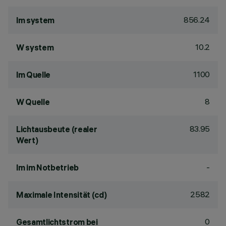
856.24
lm system
10.2
W system
1100
lm Quelle
8
W Quelle
83.95
Lichtausbeute (realer
Wert)
-
lm im Notbetrieb
2582
Maximale Intensität (cd)
0
Gesamtlichtstrom bei