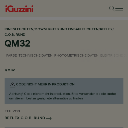
INNENLEUCHTEN
/
DOWNLIGHTS UND EINBAULEUCHTEN
/
REFLEX
/
C.O.B. RUND
QM32
FARBE
TECHNISCHE DATEN
PHOTOMETRISCHE DATEN
ELEKTRISCHE D
QM32
CODE NICHT MEHR IN PRODUKTION
Achtung! Code nicht mehr in produktion. Bitte verwenden sie die suche,
um die am besten geeignete alternative zu finden.
TEIL VON
REFLEX C.O.B. RUND