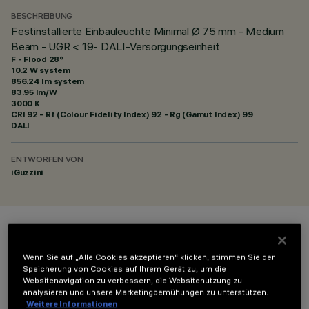
BESCHREIBUNG
Festinstallierte Einbauleuchte Minimal Ø 75 mm - Medium
Beam - UGR < 19- DALI-Versorgungseinheit
F - Flood 28°
10.2 W system
856.24 lm system
83.95 lm/W
3000 K
CRI
92
- Rf (Colour Fidelity Index) 92 - Rg (Gamut Index) 99
DALI
ENTWORFEN VON
iGuzzini
FARBE
Wenn Sie auf „Alle Cookies akzeptieren“ klicken, stimmen Sie der
Speicherung von Cookies auf Ihrem Gerät zu, um die
Websitenavigation zu verbessern, die Websitenutzung zu
analysieren und unsere Marketingbemühungen zu unterstützen.
Weitere Informationen