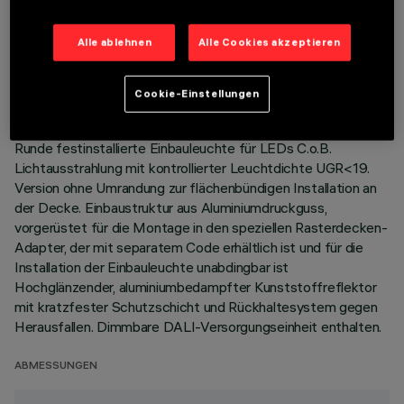
TECHNISCHE DATEN
Alle ablehnen
Alle Cookies akzeptieren
LETZTES UPDATE: 01.08.2026
Cookie-Einstellungen
BESCHREIBUNG
Runde festinstallierte Einbauleuchte für LEDs C.o.B.
Lichtausstrahlung mit kontrollierter Leuchtdichte UGR<19.
Version ohne Umrandung zur flächenbündigen Installation an
der Decke. Einbaustruktur aus Aluminiumdruckguss,
vorgerüstet für die Montage in den speziellen Rasterdecken-
Adapter, der mit separatem Code erhältlich ist und für die
Installation der Einbauleuchte unabdingbar ist
Hochglänzender, aluminiumbedampfter Kunststoffreflektor
mit kratzfester Schutzschicht und Rückhaltesystem gegen
Herausfallen. Dimmbare DALI-Versorgungseinheit enthalten.
ABMESSUNGEN