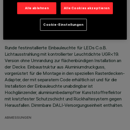
Alle ablehnen
Alle Cookies akzeptieren
TECHNISCHE DATEN
LETZTES UPDATE: 01.08.2026
Cookie-Einstellungen
BESCHREIBUNG
Runde festinstallierte Einbauleuchte für LEDs C.o.B.
Lichtausstrahlung mit kontrollierter Leuchtdichte UGR<19.
Version ohne Umrandung zur flächenbündigen Installation an
der Decke. Einbaustruktur aus Aluminiumdruckguss,
vorgerüstet für die Montage in den speziellen Rasterdecken-
Adapter, der mit separatem Code erhältlich ist und für die
Installation der Einbauleuchte unabdingbar ist
Hochglänzender, aluminiumbedampfter Kunststoffreflektor
mit kratzfester Schutzschicht und Rückhaltesystem gegen
Herausfallen. Dimmbare DALI-Versorgungseinheit enthalten.
ABMESSUNGEN