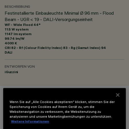
BESCHREIBUNG
Festinstallierte Einbauleuchte Minimal Ø 96 mm - Flood
Beam - UGR < 19 - DALI-Versorgungseinheit
WF - Wide Flood 44°
11.5 W system
1147 lm system
99.74 lm/W
4000 K
CRI
82
- Rf (Colour Fidelity Index) 83 - Rg (Gamut Index) 94
DALI
ENTWORFEN VON
iGuzzini
FARBE
Wenn Sie auf „Alle Cookies akzeptieren“ klicken, stimmen Sie der
Speicherung von Cookies auf Ihrem Gerät zu, um die
Websitenavigation zu verbessern, die Websitenutzung zu
analysieren und unsere Marketingbemühungen zu unterstützen.
Weitere Informationen