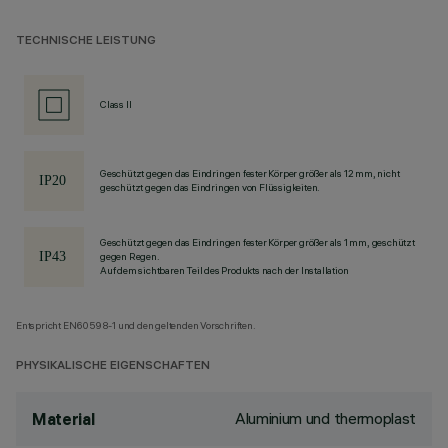
TECHNISCHE LEISTUNG
Class II
Geschützt gegen das Eindringen fester Körper größer als 12 mm, nicht
geschützt gegen das Eindringen von Flüssigkeiten.
Geschützt gegen das Eindringen fester Körper größer als 1 mm, geschützt
gegen Regen.
Auf dem sichtbaren Teil des Produkts nach der Installation
Entspricht EN60598-1 und den geltenden Vorschriften.
PHYSIKALISCHE EIGENSCHAFTEN
Aluminium und thermoplast
Material