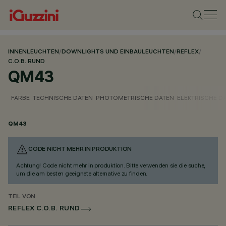
INNENLEUCHTEN
/
DOWNLIGHTS UND EINBAULEUCHTEN
/
REFLEX
/
C.O.B. RUND
QM43
FARBE
TECHNISCHE DATEN
PHOTOMETRISCHE DATEN
ELEKTRISCHE D
QM43
CODE NICHT MEHR IN PRODUKTION
Achtung! Code nicht mehr in produktion. Bitte verwenden sie die suche,
um die am besten geeignete alternative zu finden.
TEIL VON
REFLEX C.O.B. RUND