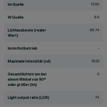
1550
lm Quelle
8.9
W Quelle
99.74
Lichtausbeute (realer
Wert)
-
lm im Notbetrieb
1833
Maximale Intensität (cd)
0
Gesamtlichtstrom bei
einem Winkel von 90°
oder größer (lm)
74
Light output ratio (LOR)