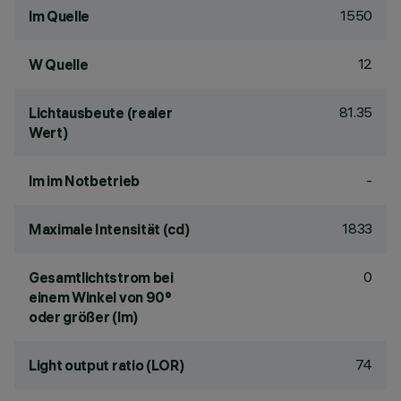
1550
lm Quelle
12
W Quelle
81.35
Lichtausbeute (realer
Wert)
-
lm im Notbetrieb
1833
Maximale Intensität (cd)
0
Gesamtlichtstrom bei
einem Winkel von 90°
oder größer (lm)
74
Light output ratio (LOR)