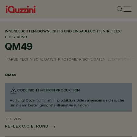
INNENLEUCHTEN
/
DOWNLIGHTS UND EINBAULEUCHTEN
/
REFLEX
/
C.O.B. RUND
QM49
FARBE
TECHNISCHE DATEN
PHOTOMETRISCHE DATEN
ELEKTRISCHE D
QM49
CODE NICHT MEHR IN PRODUKTION
Achtung! Code nicht mehr in produktion. Bitte verwenden sie die suche,
um die am besten geeignete alternative zu finden.
TEIL VON
REFLEX C.O.B. RUND