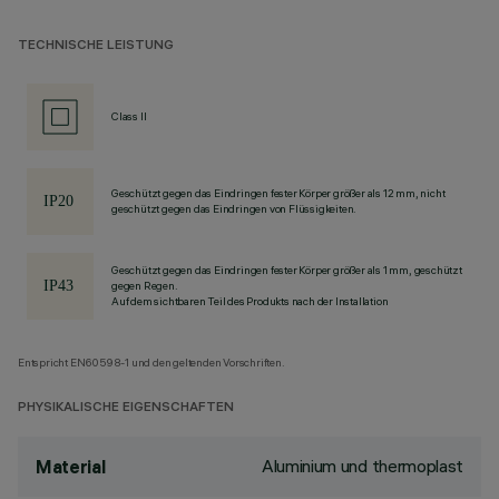
TECHNISCHE LEISTUNG
Class II
Geschützt gegen das Eindringen fester Körper größer als 12 mm, nicht
geschützt gegen das Eindringen von Flüssigkeiten.
Geschützt gegen das Eindringen fester Körper größer als 1 mm, geschützt
gegen Regen.
Auf dem sichtbaren Teil des Produkts nach der Installation
Entspricht EN60598-1 und den geltenden Vorschriften.
PHYSIKALISCHE EIGENSCHAFTEN
Aluminium und thermoplast
Material