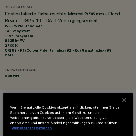
BESCHREIBUNG
Festinstallierte Einbauleuchte Minimal Ø 96 mm - Flood
Beam - UGR < 19 - DALI-Versorgungseinheit
WF - Wide Flood 44°
14.1 W system
1147 lm system
81.35 lm/W
2700 K
CRI
92
- Rf (Colour Fidelity Index) 92 - Rg (Gamut Index) 99
DALI
ENTWORFEN VON
iGuzzini
FARBE
Wenn Sie auf „Alle Cookies akzeptieren“ klicken, stimmen Sie der
Speicherung von Cookies auf Ihrem Gerät zu, um die
Websitenavigation zu verbessern, die Websitenutzung zu
analysieren und unsere Marketingbemühungen zu unterstützen.
Weitere Informationen