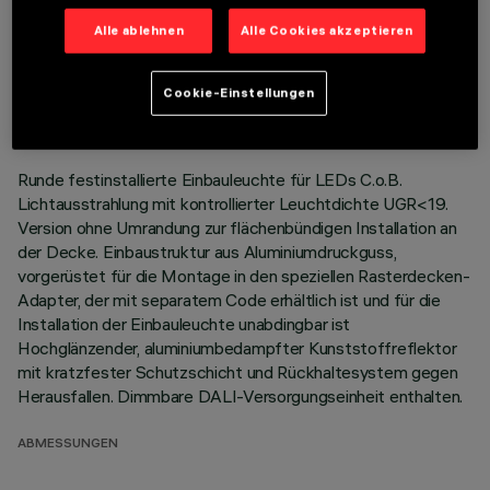
Alle ablehnen
Alle Cookies akzeptieren
TECHNISCHE DATEN
LETZTES UPDATE: 01.08.2026
Cookie-Einstellungen
BESCHREIBUNG
Runde festinstallierte Einbauleuchte für LEDs C.o.B.
Lichtausstrahlung mit kontrollierter Leuchtdichte UGR<19.
Version ohne Umrandung zur flächenbündigen Installation an
der Decke. Einbaustruktur aus Aluminiumdruckguss,
vorgerüstet für die Montage in den speziellen Rasterdecken-
Adapter, der mit separatem Code erhältlich ist und für die
Installation der Einbauleuchte unabdingbar ist
Hochglänzender, aluminiumbedampfter Kunststoffreflektor
mit kratzfester Schutzschicht und Rückhaltesystem gegen
Herausfallen. Dimmbare DALI-Versorgungseinheit enthalten.
ABMESSUNGEN