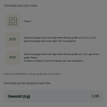
TECHNISCHE LEISTUNG
Class II
Geschützt gegen das Eindringen fester Körper größer als 12 mm, nicht
geschützt gegen das Eindringen von Flüssigkeiten.
Geschützt gegen das Eindringen fester Körper größer als 1 mm, geschützt
gegen Regen.
Auf dem sichtbaren Teil des Produkts nach der Installation
Entspricht EN60598-1 und den geltenden Vorschriften.
PHYSIKALISCHE EIGENSCHAFTEN
0.95
Gewicht (kg)