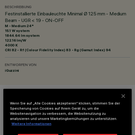
BESCHREIBUNG
Festinstallierte Einbauleuchte Minimal Ø 125 mm - Medium
Beam - UGR < 19 - ON-OFF
M - Medium 24°
15.1 W system
1844.64 lm system
122.16 lm/W
4000 K
CRI
82
- Rf (Colour Fidelity Index) 83 - Rg (Gamut Index) 94
ENTWORFEN VON
iGuzzini
FARBE
Wenn Sie auf „Alle Cookies akzeptieren“ klicken, stimmen Sie der
Speicherung von Cookies auf Ihrem Gerät zu, um die
Websitenavigation zu verbessern, die Websitenutzung zu
analysieren und unsere Marketingbemühungen zu unterstützen.
Weitere Informationen