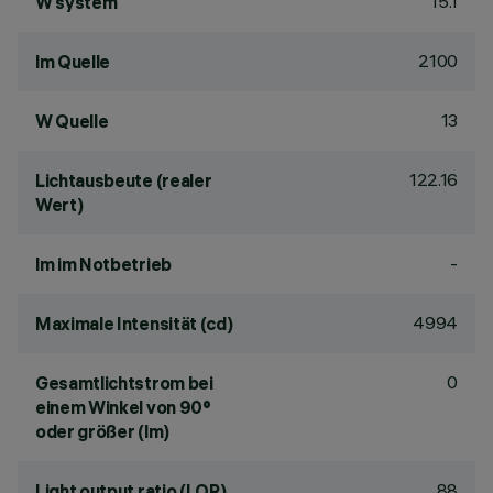
15.1
W system
2100
lm Quelle
13
W Quelle
122.16
Lichtausbeute (realer
Wert)
-
lm im Notbetrieb
4994
Maximale Intensität (cd)
0
Gesamtlichtstrom bei
einem Winkel von 90°
oder größer (lm)
88
Light output ratio (LOR)