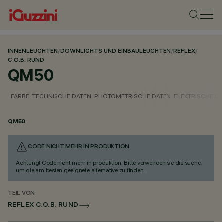
INNENLEUCHTEN
/
DOWNLIGHTS UND EINBAULEUCHTEN
/
REFLEX
/
C.O.B. RUND
QM50
FARBE
TECHNISCHE DATEN
PHOTOMETRISCHE DATEN
ELEKTRISCHE D
QM50
CODE NICHT MEHR IN PRODUKTION
Achtung! Code nicht mehr in produktion. Bitte verwenden sie die suche,
um die am besten geeignete alternative zu finden.
TEIL VON
REFLEX C.O.B. RUND