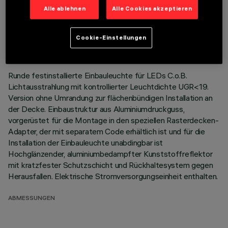
Alle ablehnen
Alle Cookies akzeptieren
TECHNISCHE DATEN
LETZTES UPDATE: 01.08.2026
Cookie-Einstellungen
BESCHREIBUNG
Runde festinstallierte Einbauleuchte für LEDs C.o.B.
Lichtausstrahlung mit kontrollierter Leuchtdichte UGR<19.
Version ohne Umrandung zur flächenbündigen Installation an
der Decke. Einbaustruktur aus Aluminiumdruckguss,
vorgerüstet für die Montage in den speziellen Rasterdecken-
Adapter, der mit separatem Code erhältlich ist und für die
Installation der Einbauleuchte unabdingbar ist
Hochglänzender, aluminiumbedampfter Kunststoffreflektor
mit kratzfester Schutzschicht und Rückhaltesystem gegen
Herausfallen. Elektrische Stromversorgungseinheit enthalten.
ABMESSUNGEN