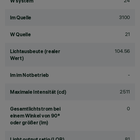
24
W system
3100
lm Quelle
21
W Quelle
104.56
Lichtausbeute (realer
Wert)
-
lm im Notbetrieb
2511
Maximale Intensität (cd)
0
Gesamtlichtstrom bei
einem Winkel von 90°
oder größer (lm)
81
Light output ratio (LOR)