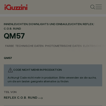
INNENLEUCHTEN
/
DOWNLIGHTS UND EINBAULEUCHTEN
/
REFLEX
/
C.O.B. RUND
QM57
FARBE
TECHNISCHE DATEN
PHOTOMETRISCHE DATEN
ELEKTRISCHE D
QM57
CODE NICHT MEHR IN PRODUKTION
Achtung! Code nicht mehr in produktion. Bitte verwenden sie die suche,
um die am besten geeignete alternative zu finden.
TEIL VON
REFLEX C.O.B. RUND