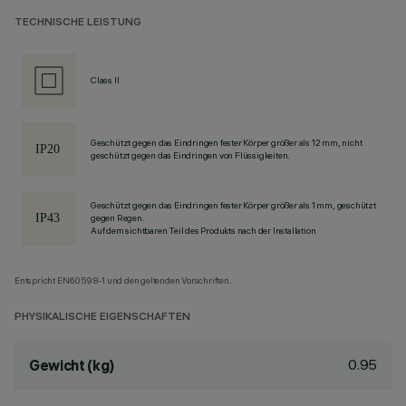
TECHNISCHE LEISTUNG
Class II
Geschützt gegen das Eindringen fester Körper größer als 12 mm, nicht
geschützt gegen das Eindringen von Flüssigkeiten.
Geschützt gegen das Eindringen fester Körper größer als 1 mm, geschützt
gegen Regen.
Auf dem sichtbaren Teil des Produkts nach der Installation
Entspricht EN60598-1 und den geltenden Vorschriften.
PHYSIKALISCHE EIGENSCHAFTEN
0.95
Gewicht (kg)