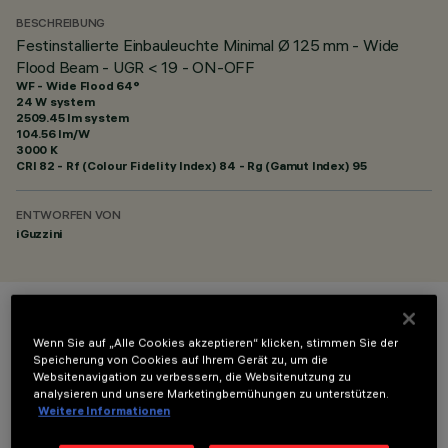
BESCHREIBUNG
Festinstallierte Einbauleuchte Minimal Ø 125 mm - Wide
Flood Beam - UGR < 19 - ON-OFF
WF - Wide Flood 64°
24 W system
2509.45 lm system
104.56 lm/W
3000 K
CRI
82
- Rf (Colour Fidelity Index) 84 - Rg (Gamut Index) 95
ENTWORFEN VON
iGuzzini
FARBE
Wenn Sie auf „Alle Cookies akzeptieren“ klicken, stimmen Sie der
Speicherung von Cookies auf Ihrem Gerät zu, um die
Websitenavigation zu verbessern, die Websitenutzung zu
analysieren und unsere Marketingbemühungen zu unterstützen.
Weitere Informationen