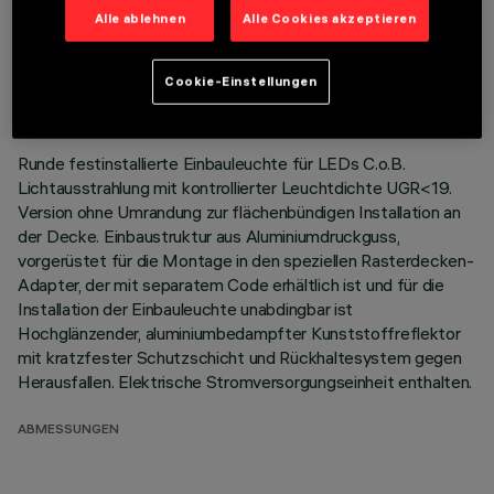
Alle ablehnen
Alle Cookies akzeptieren
TECHNISCHE DATEN
LETZTES UPDATE: 01.08.2026
Cookie-Einstellungen
BESCHREIBUNG
Runde festinstallierte Einbauleuchte für LEDs C.o.B.
Lichtausstrahlung mit kontrollierter Leuchtdichte UGR<19.
Version ohne Umrandung zur flächenbündigen Installation an
der Decke. Einbaustruktur aus Aluminiumdruckguss,
vorgerüstet für die Montage in den speziellen Rasterdecken-
Adapter, der mit separatem Code erhältlich ist und für die
Installation der Einbauleuchte unabdingbar ist
Hochglänzender, aluminiumbedampfter Kunststoffreflektor
mit kratzfester Schutzschicht und Rückhaltesystem gegen
Herausfallen. Elektrische Stromversorgungseinheit enthalten.
ABMESSUNGEN