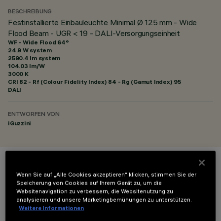
BESCHREIBUNG
Festinstallierte Einbauleuchte Minimal Ø 125 mm - Wide
Flood Beam - UGR < 19 - DALI-Versorgungseinheit
WF - Wide Flood 64°
24.9 W system
2590.4 lm system
104.03 lm/W
3000 K
CRI
82
- Rf (Colour Fidelity Index) 84 - Rg (Gamut Index) 95
DALI
ENTWORFEN VON
iGuzzini
FARBE
Wenn Sie auf „Alle Cookies akzeptieren“ klicken, stimmen Sie der
Speicherung von Cookies auf Ihrem Gerät zu, um die
Websitenavigation zu verbessern, die Websitenutzung zu
analysieren und unsere Marketingbemühungen zu unterstützen.
Weitere Informationen