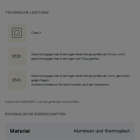
TECHNISCHE LEISTUNG
Class II
Geschützt gegen das Eindringen fester Körper größer als 12 mm, nicht
geschützt gegen das Eindringen von Flüssigkeiten.
Geschützt gegen das Eindringen fester Körper größer als 1 mm, geschützt
gegen Regen.
Auf dem sichtbaren Teil des Produkts nach der Installation
Entspricht EN60598-1 und den geltenden Vorschriften.
PHYSIKALISCHE EIGENSCHAFTEN
Aluminium und thermoplast
Material