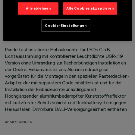
Alle ablehnen
Alle Cookies akzeptieren
TECHNISCHE DATEN
LETZTES UPDATE: 01.08.2026
Cookie-Einstellungen
BESCHREIBUNG
Runde festinstallierte Einbauleuchte für LEDs C.o.B.
Lichtausstrahlung mit kontrollierter Leuchtdichte UGR<19.
Version ohne Umrandung zur flächenbündigen Installation an
der Decke. Einbaustruktur aus Aluminiumdruckguss,
vorgerüstet für die Montage in den speziellen Rasterdecken-
Adapter, der mit separatem Code erhältlich ist und für die
Installation der Einbauleuchte unabdingbar ist
Hochglänzender, aluminiumbedampfter Kunststoffreflektor
mit kratzfester Schutzschicht und Rückhaltesystem gegen
Herausfallen. Dimmbare DALI-Versorgungseinheit enthalten.
ABMESSUNGEN