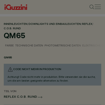
INNENLEUCHTEN
/
DOWNLIGHTS UND EINBAULEUCHTEN
/
REFLEX
/
C.O.B. RUND
QM65
FARBE
TECHNISCHE DATEN
PHOTOMETRISCHE DATEN
ELEKTRISCHE D
QM65
CODE NICHT MEHR IN PRODUKTION
Achtung! Code nicht mehr in produktion. Bitte verwenden sie die suche,
um die am besten geeignete alternative zu finden.
TEIL VON
REFLEX C.O.B. RUND