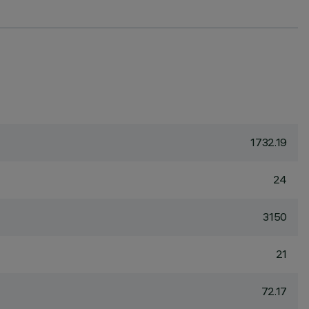
1732.19
24
3150
21
72.17