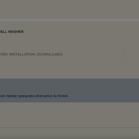
WALL WASHER
ATEN
INSTALLATION
DOWNLOADS
am besten geeignete alternative zu finden.