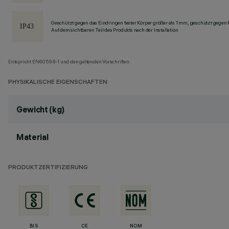
Geschützt gegen das Eindringen fester Körper größer als 1 mm, geschützt gegen
Auf dem sichtbaren Teil des Produkts nach der Installation
Entspricht EN60598-1 und den geltenden Vorschriften.
PHYSIKALISCHE EIGENSCHAFTEN
Gewicht (kg)
Material
PRODUKTZERTIFIZIERUNG
BIS
CE
NOM