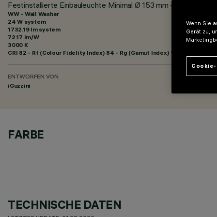
Festinstallierte Einbauleuchte Minimal Ø 153 mm - Wall Wash
WW - Wall Washer
24 W system
Wenn Sie au
1732.19 lm system
Gerät zu, u
72.17 lm/W
Marketingb
3000 K
CRI
82
- Rf (Colour Fidelity Index) 84 - Rg (Gamut Index) 95
Cookie-
ENTWORFEN VON
iGuzzini
FARBE
TECHNISCHE DATEN