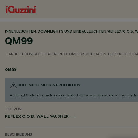
INNENLEUCHTEN
/
DOWNLIGHTS UND EINBAULEUCHTEN
/
REFLEX
/
C.O.B. 
QM99
FARBE
TECHNISCHE DATEN
PHOTOMETRISCHE DATEN
ELEKTRISCHE D
QM99
CODE NICHT MEHR IN PRODUKTION
Achtung! Code nicht mehr in produktion. Bitte verwenden sie die suche, um die 
TEIL VON
REFLEX C.O.B. WALL WASHER
BESCHREIBUNG