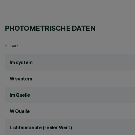
PHOTOMETRISCHE DATEN
DETAILS
lm system
W system
lm Quelle
W Quelle
Lichtausbeute (realer Wert)