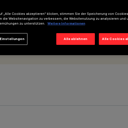
er - ON-OFF
f „Alle Cookies akzeptieren“ klicken, stimmen Sie der Speicherung von Cookies
m die Websitenavigation zu verbessern, die Websitenutzung zu analysieren und 
emühungen zu unterstützen.
Weitere Informationen
Einstellungen
Alle ablehnen
Alle Cookies 