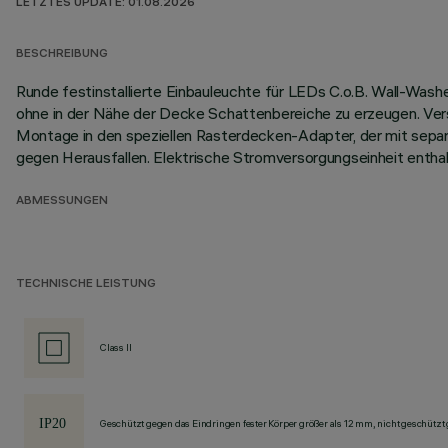
LETZTES UPDATE: 01.08.2026
BESCHREIBUNG
Runde festinstallierte Einbauleuchte für LEDs C.o.B. Wall-Was
ohne in der Nähe der Decke Schattenbereiche zu erzeugen. Vers
Montage in den speziellen Rasterdecken-Adapter, der mit separa
gegen Herausfallen. Elektrische Stromversorgungseinheit enthal
ABMESSUNGEN
TECHNISCHE LEISTUNG
Class II
Geschützt gegen das Eindringen fester Körper größer als 12 mm, nicht geschützt