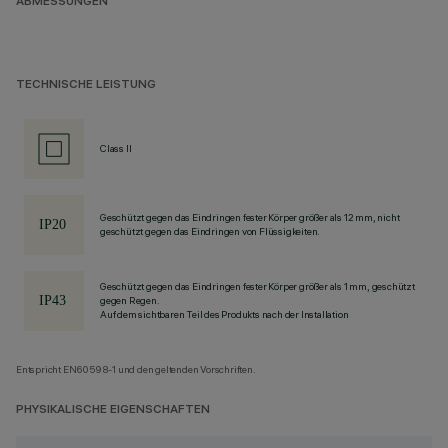
ABMESSUNGEN
TECHNISCHE LEISTUNG
Class II
Geschützt gegen das Eindringen fester Körper größer als 12 mm, nicht
geschützt gegen das Eindringen von Flüssigkeiten.
Geschützt gegen das Eindringen fester Körper größer als 1 mm, geschützt
gegen Regen.
Auf dem sichtbaren Teil des Produkts nach der Installation
Entspricht EN60598-1 und den geltenden Vorschriften.
PHYSIKALISCHE EIGENSCHAFTEN