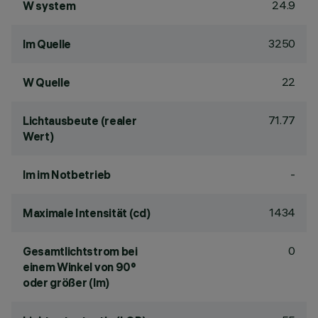
24.9
W system
3250
lm Quelle
22
W Quelle
71.77
Lichtausbeute (realer
Wert)
-
lm im Notbetrieb
1434
Maximale Intensität (cd)
0
Gesamtlichtstrom bei
einem Winkel von 90°
oder größer (lm)