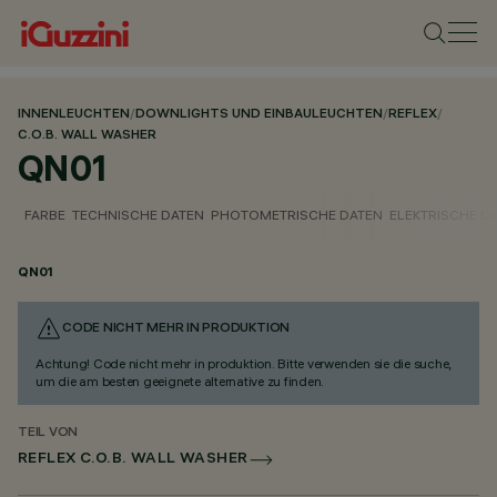
INNENLEUCHTEN
/
DOWNLIGHTS UND EINBAULEUCHTEN
/
REFLEX
/
C.O.B. WALL WASHER
QN01
FARBE
TECHNISCHE DATEN
PHOTOMETRISCHE DATEN
ELEKTRISCHE D
QN01
CODE NICHT MEHR IN PRODUKTION
Achtung! Code nicht mehr in produktion. Bitte verwenden sie die suche,
um die am besten geeignete alternative zu finden.
TEIL VON
REFLEX C.O.B. WALL WASHER