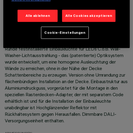
TECHNISCHE DATEN
Alle ablehnen
Alle Cookies akzeptieren
LETZTES UPDATE: 01.08.2026
Cookie-Einstellungen
BESCHREIBUNG
Runde festinstallierte Einbauleuchte für LEDs C.o.B. Wall-
Washer-Lichtausstrahlung - das (patentierte) Optiksystem
wurde entwickelt, um eine homogene Ausleuchtung der
Wände zu erreichen, ohne in der Nähe der Decke
Schattenbereiche zu erzeugen. Version ohne Umrandung zur
flächenbündigen Installation an der Decke. Einbaustruktur aus
Aluminiumdruckguss, vorgerüstet für die Montage in den
speziellen Rasterdecken-Adapter, der mit separatem Code
erhältlich ist und für die Installation der Einbauleuchte
unabdingbar ist Hochglänzender Reflektor mit
Rückhaltesystem gegen Herausfallen. Dimmbare DALI-
Versorgungseinheit enthalten.