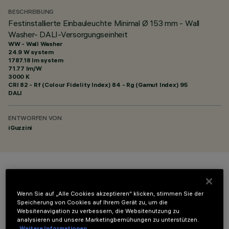
BESCHREIBUNG
Festinstallierte Einbauleuchte Minimal Ø 153 mm - Wall
Washer- DALI-Versorgungseinheit
WW - Wall Washer
24.9 W system
1787.18 lm system
71.77 lm/W
3000 K
CRI
82
- Rf (Colour Fidelity Index) 84 - Rg (Gamut Index) 95
DALI
ENTWORFEN VON
iGuzzini
FARBE
Wenn Sie auf „Alle Cookies akzeptieren“ klicken, stimmen Sie der
Speicherung von Cookies auf Ihrem Gerät zu, um die
Websitenavigation zu verbessern, die Websitenutzung zu
analysieren und unsere Marketingbemühungen zu unterstützen.
Weitere Informationen