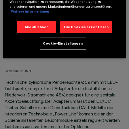
Websitenavigation zu verbessern, die Websitenutzung zu
OPTIONALE KOMPONENTEN
analysieren und unsere Marketingbemühungen zu unterstützen.
Weitere Informationen
Alle ablehnen
Alle Cookies akzeptieren
Cookie-Einstellungen
TECHNISCHE DATEN
LETZTES UPDATE: 07.08.2026
BESCHREIBUNG
Technische, zylindrische Pendelleuchte Ø59 mm mit LED-
Lichtquelle, komplett mit Adapter für die Installation an
Niedervolt-Stromschiene 48V, geeignet für eine zenitale
Akzentbeleuchtung. Der Adapter umfasst den DC/DC
Treiber-Schaltkreis mit Dimmfunktion DALI. Mithilfe der
integrierten Technologie „Power Line“ können die an der
Schiene installierten Leuchtmodule einzeln reguliert werden.
Lichtemissionssystem mit fester Optik und