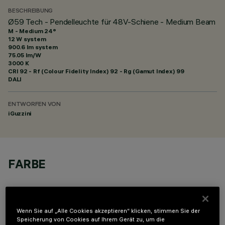
BESCHREIBUNG
Ø59 Tech - Pendelleuchte für 48V-Schiene - Medium Beam
M - Medium 24°
12 W system
900.6 lm system
75.05 lm/W
3000 K
CRI
92
- Rf (Colour Fidelity Index) 92 - Rg (Gamut Index) 99
DALI
ENTWORFEN VON
iGuzzini
FARBE
Wenn Sie auf „Alle Cookies akzeptieren“ klicken, stimmen Sie der
Speicherung von Cookies auf Ihrem Gerät zu, um die