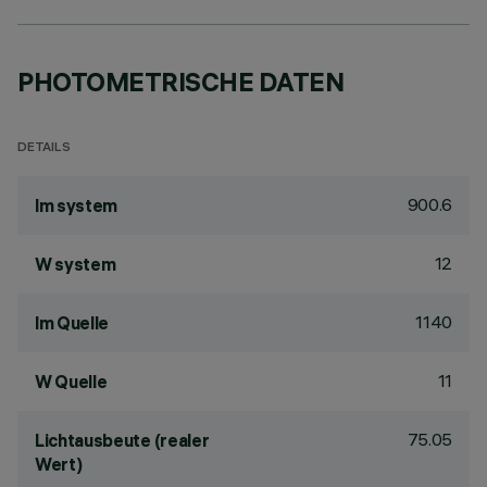
PHOTOMETRISCHE DATEN
DETAILS
900.6
lm system
12
W system
1140
lm Quelle
11
W Quelle
75.05
Lichtausbeute (realer
Wert)