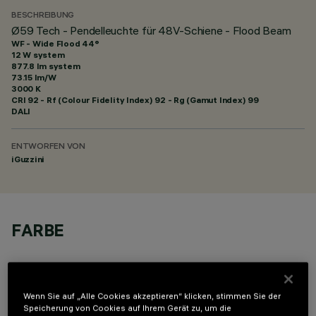
BESCHREIBUNG
Ø59 Tech - Pendelleuchte für 48V-Schiene - Flood Beam
WF - Wide Flood 44°
12 W system
877.8 lm system
73.15 lm/W
3000 K
CRI
92
- Rf (Colour Fidelity Index) 92 - Rg (Gamut Index) 99
DALI
ENTWORFEN VON
iGuzzini
FARBE
Wenn Sie auf „Alle Cookies akzeptieren“ klicken, stimmen Sie der
Speicherung von Cookies auf Ihrem Gerät zu, um die