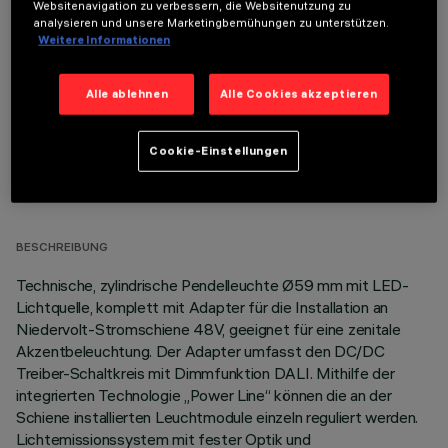
Websitenavigation zu verbessern, die Websitenutzung zu
OPTIONALE KOMPONENTEN
analysieren und unsere Marketingbemühungen zu unterstützen.
Weitere Informationen
Alle ablehnen
Alle Cookies akzeptieren
Cookie-Einstellungen
TECHNISCHE DATEN
LETZTES UPDATE: 07.08.2026
BESCHREIBUNG
Technische, zylindrische Pendelleuchte Ø59 mm mit LED-
Lichtquelle, komplett mit Adapter für die Installation an
Niedervolt-Stromschiene 48V, geeignet für eine zenitale
Akzentbeleuchtung. Der Adapter umfasst den DC/DC
Treiber-Schaltkreis mit Dimmfunktion DALI. Mithilfe der
integrierten Technologie „Power Line“ können die an der
Schiene installierten Leuchtmodule einzeln reguliert werden.
Lichtemissionssystem mit fester Optik und