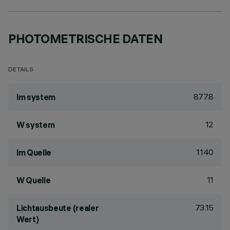
PHOTOMETRISCHE DATEN
DETAILS
877.8
lm system
12
W system
1140
lm Quelle
11
W Quelle
73.15
Lichtausbeute (realer
Wert)