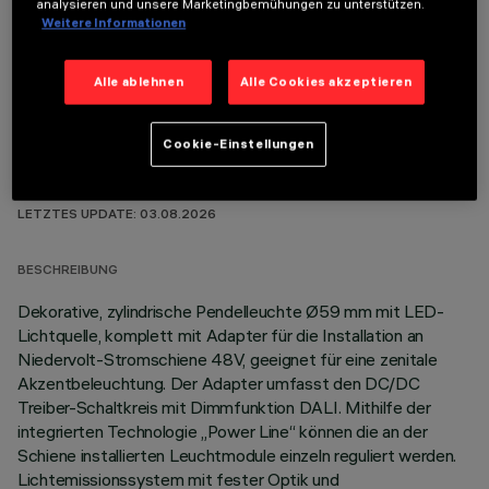
analysieren und unsere Marketingbemühungen zu unterstützen.
OPTIONALE KOMPONENTEN
Weitere Informationen
Alle ablehnen
Alle Cookies akzeptieren
Cookie-Einstellungen
TECHNISCHE DATEN
LETZTES UPDATE: 03.08.2026
BESCHREIBUNG
Dekorative, zylindrische Pendelleuchte Ø59 mm mit LED-
Lichtquelle, komplett mit Adapter für die Installation an
Niedervolt-Stromschiene 48V, geeignet für eine zenitale
Akzentbeleuchtung. Der Adapter umfasst den DC/DC
Treiber-Schaltkreis mit Dimmfunktion DALI. Mithilfe der
integrierten Technologie „Power Line“ können die an der
Schiene installierten Leuchtmodule einzeln reguliert werden.
Lichtemissionssystem mit fester Optik und