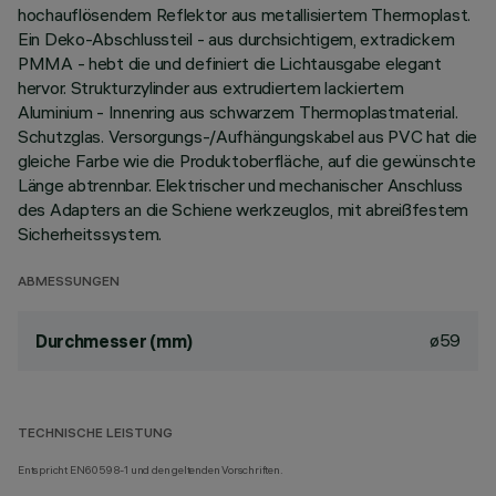
hochauflösendem Reflektor aus metallisiertem Thermoplast.
Ein Deko-Abschlussteil - aus durchsichtigem, extradickem
PMMA - hebt die und definiert die Lichtausgabe elegant
hervor. Strukturzylinder aus extrudiertem lackiertem
Aluminium - Innenring aus schwarzem Thermoplastmaterial.
Schutzglas. Versorgungs-/Aufhängungskabel aus PVC hat die
gleiche Farbe wie die Produktoberfläche, auf die gewünschte
Länge abtrennbar. Elektrischer und mechanischer Anschluss
des Adapters an die Schiene werkzeuglos, mit abreißfestem
Sicherheitssystem.
ABMESSUNGEN
ø59
Durchmesser (mm)
TECHNISCHE LEISTUNG
Entspricht EN60598-1 und den geltenden Vorschriften.