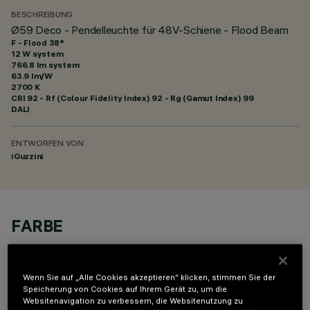
BESCHREIBUNG
Ø59 Deco - Pendelleuchte für 48V-Schiene - Flood Beam
F - Flood 38°
12 W system
766.8 lm system
63.9 lm/W
2700 K
CRI
92
- Rf (Colour Fidelity Index) 92 - Rg (Gamut Index) 99
DALI
ENTWORFEN VON
iGuzzini
FARBE
Wenn Sie auf „Alle Cookies akzeptieren“ klicken, stimmen Sie der
Speicherung von Cookies auf Ihrem Gerät zu, um die
Websitenavigation zu verbessern, die Websitenutzung zu