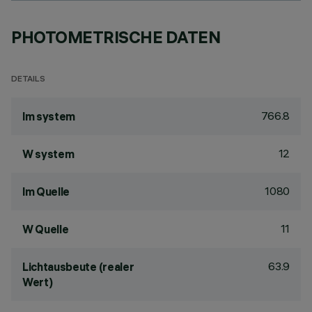
PHOTOMETRISCHE DATEN
DETAILS
766.8
lm system
12
W system
1080
lm Quelle
11
W Quelle
63.9
Lichtausbeute (realer
Wert)