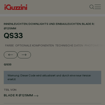
INNENLEUCHTEN
/
DOWNLIGHTS UND EINBAULEUCHTEN
/
BLADE R
/
Ø125MM
QS33
FARBE
OPTIONALE KOMPONENTEN
TECHNISCHE DATEN
PHOTOMETRIS
QS33
Warnung: Dieser Code wird aktualisiert und durch eine neue Version
ersetzt.
TEIL VON
BLADE R Ø125MM