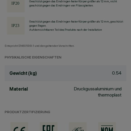
Geschützt gegen das Eindringen fester Körper größer als 12 mm, nicht
geschützt gegen das Eindringen von Flüssigkeiten.
Geschützt gegen das Eindringen fester Körper größer als 12 mm, geschützt
gegen Regen.
Auf dem sichtbaren Teil des Produkts nach der Installation
Entspricht EN60598-1 und den geltenden Vorschriften.
PHYSIKALISCHE EIGENSCHAFTEN
0.54
Gewicht (kg)
Druckgussaluminium und
Material
thermoplast
PRODUKTZERTIFIZIERUNG