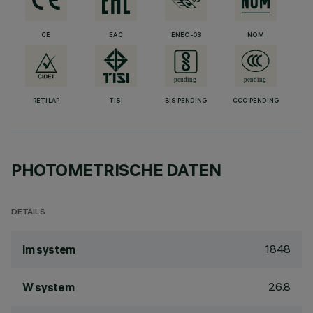
CE
EAC
ENEC-03
NOM
RETILAP
TISI
BIS PENDING
CCC PENDING
PHOTOMETRISCHE DATEN
DETAILS
1848
lm system
26.8
W system