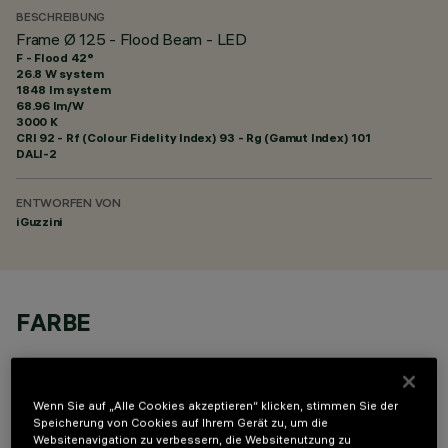
BESCHREIBUNG
Frame Ø 125 - Flood Beam - LED
F - Flood 42°
26.8 W system
1848 lm system
68.96 lm/W
3000 K
CRI
92
- Rf (Colour Fidelity Index) 93 - Rg (Gamut Index) 101
DALI-2
ENTWORFEN VON
iGuzzini
FARBE
Wenn Sie auf „Alle Cookies akzeptieren“ klicken, stimmen Sie der
Speicherung von Cookies auf Ihrem Gerät zu, um die
Websitenavigation zu verbessern, die Websitenutzung zu