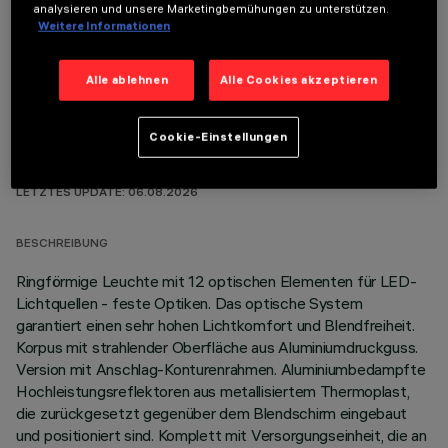
analysieren und unsere Marketingbemühungen zu unterstützen.
OPTIONALE KOMPONENTEN
Weitere Informationen
Alle ablehnen
Alle Cookies akzeptieren
Cookie-Einstellungen
TECHNISCHE DATEN
LETZTES UPDATE: 06.08.2026
BESCHREIBUNG
Ringförmige Leuchte mit 12 optischen Elementen für LED-
Lichtquellen - feste Optiken. Das optische System
garantiert einen sehr hohen Lichtkomfort und Blendfreiheit.
Korpus mit strahlender Oberfläche aus Aluminiumdruckguss.
Version mit Anschlag-Konturenrahmen. Aluminiumbedampfte
Hochleistungsreflektoren aus metallisiertem Thermoplast,
die zurückgesetzt gegenüber dem Blendschirm eingebaut
und positioniert sind. Komplett mit Versorgungseinheit, die an